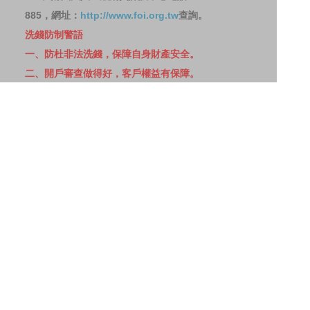
885，網址：
http://www.foi.org.tw
查詢。
洗錢防制警語
一、防杜非法洗錢，保障自身財產安全。
二、開戶審查做得好，客戶權益有保障。
三、自己權益要顧好，淪為人頭累累累！
114年金管投信新字第001號。
網站導覽
客戶資料共享管理隱私權政策
洗錢防制宣導
消費者保護
Fubon.com網站個人資料保護告知聲明
投資人資訊安全說明
隱私權聲明