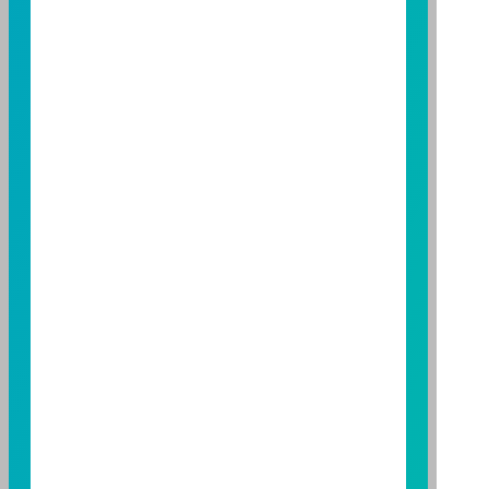
益；基金經理公司除盡善良管理人之注意義務外，不負
責本基金之盈虧，亦不保證最低之收益，投資人申購前
應詳閱基金公開說明書。本公司及各銷售機構備有簡式
公開說明書或公開說明書，歡迎索取；投資人亦可連結
至
富邦投信網頁
或
公開資訊觀測站
查詢。有關本基金運
用限制及投資風險之揭露請詳見本基金公開說明書。投
資人申購本基金係持有基金受益憑證，而非本文提及之
投資資產或標的。
基金經金管會核准，惟不表示本基金絕無風險。期貨信
託事業以往之經理績效不保證基金之最低投資收益；本
期貨信託事業除盡善良管理人之注意義務外，不負責本
基金之盈虧，亦不保證最低之收益；本文提及之經濟走
勢預測不必然代表本基金之績效；本基金之投資風險及
有關基金應負擔之費用已揭露於基金之公開說明書，投
資人申購前應詳閱基金公開說明書。本公司及各銷售機
構備有簡式公開說明書或公開說明書，歡迎索取；投資