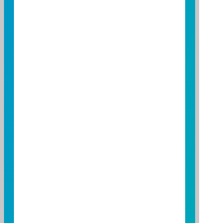
立即播放
2026/07/06
買NASDAQ別只看台積電、輝
達!鎖定「關鍵指標」，趁勢掌
握00662低檔加碼時機!
NASDAQ怎麼買?專家帶你鎖定「關鍵指標」，觀