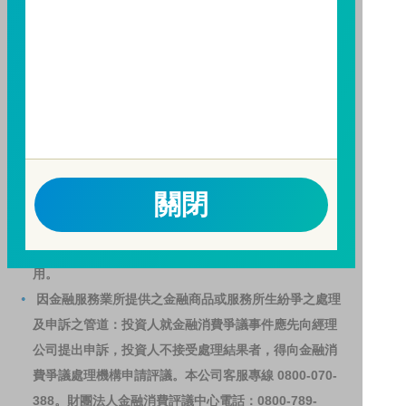
人亦可連結至
富邦投信網頁
、
公開資訊觀測站
或
基金資
訊觀測站
查詢。
基金並無受存款保險、保險安定基金或其他相關保障機
制之保障，投資基金最大可能損失為全部投資金額。
為
避免因受益人短線交易頻繁，造成基金管理及交易成本
增加，進而損及基金長期持有之受益人之權益，並稀釋
基金之獲利，本基金不歡迎受益人進行短線交易，即日
關閉
起若受益人進行短線交易，本公司得保留限制短線交易
之受益人再次申購基金並收取相關費用之權利，申購前
請務必詳閱公開說明書，以了解短線交易規定及相關費
用。
因金融服務業所提供之金融商品或服務所生紛爭之處理
及申訴之管道：投資人就金融消費爭議事件應先向經理
公司提出申訴，投資人不接受處理結果者，得向金融消
費爭議處理機構申請評議。本公司客服專線 0800-070-
388。財團法人金融消費評議中心電話：0800-789-