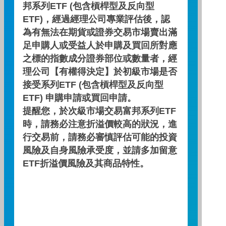
邦系列ETF (包含槓桿型及反向型
蛇來運轉機會湧現！美國科技
ETF)，經過經理公司專業評估後，認
巨頭一次掌握！
為有無法在期貨或證券交易市場賣出滿
足申購人或受益人於申購及買回所對應
蛇年到，2025年也要一網打盡美國科技巨
之標的指數成分證券部位或數量者，經
頭！看影片了解更多投資機會~
理公司【有權得決定】於初級市場是否
主講人：王辰方 經理人
接受系列ETF (包含槓桿型及反向型
日期 : 2024/12/25
ETF) 申購申請或買回申請。
影片長度：
提醒您，於次級市場交易富邦系列ETF
時，請務必注意折溢價較高的狀況，進
行交易前，請務必審慎評估可能的投資
下一則
看更多
風險及自身風險承受度，並請多加留意
ETF折溢價風險及其商品特性。
相關影片推薦