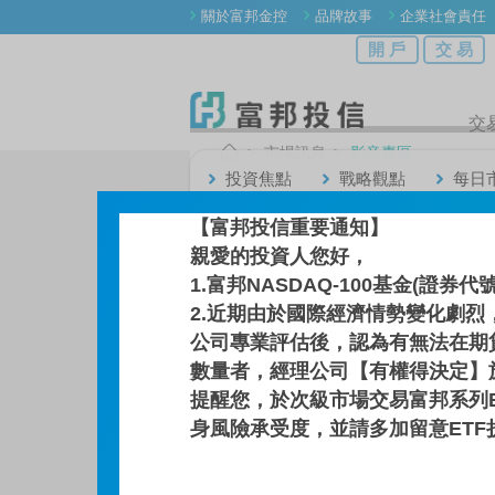
關於富邦金控
品牌故事
企業社會責任
開 戶
交 易
交
市場訊息
影音專區
投資焦點
戰略觀點
每日
影音專區
【富邦投信重要通知】
親愛的投資人您好，
1.富邦NASDAQ-100基金(證券
2.近期由於國際經濟情勢變化劇烈
公司專業評估後，認為有無法在期
數量者，經理公司【有權得決定】於
提醒您，於次級市場交易富邦系列
身風險承受度，並請多加留意ET