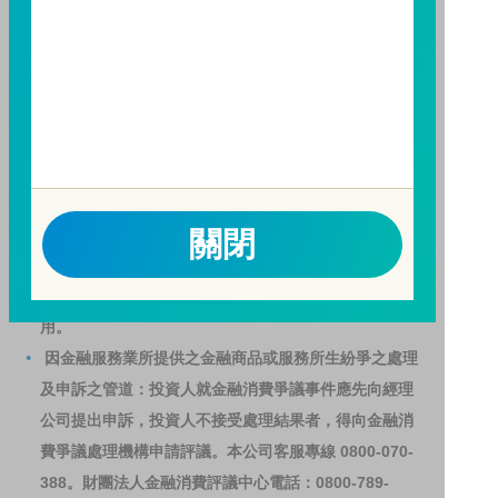
人亦可連結至
富邦投信網頁
、
公開資訊觀測站
或
基金資
訊觀測站
查詢。
基金並無受存款保險、保險安定基金或其他相關保障機
制之保障，投資基金最大可能損失為全部投資金額。
為
避免因受益人短線交易頻繁，造成基金管理及交易成本
增加，進而損及基金長期持有之受益人之權益，並稀釋
基金之獲利，本基金不歡迎受益人進行短線交易，即日
起若受益人進行短線交易，本公司得保留限制短線交易
關閉
之受益人再次申購基金並收取相關費用之權利，申購前
請務必詳閱公開說明書，以了解短線交易規定及相關費
用。
因金融服務業所提供之金融商品或服務所生紛爭之處理
及申訴之管道：投資人就金融消費爭議事件應先向經理
公司提出申訴，投資人不接受處理結果者，得向金融消
費爭議處理機構申請評議。本公司客服專線 0800-070-
388。財團法人金融消費評議中心電話：0800-789-