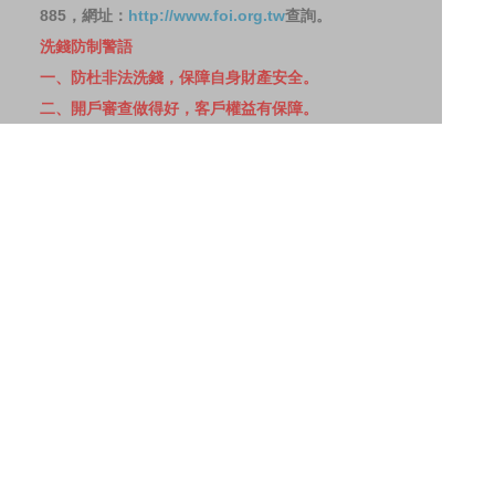
885，網址：
http://www.foi.org.tw
查詢。
洗錢防制警語
一、防杜非法洗錢，保障自身財產安全。
二、開戶審查做得好，客戶權益有保障。
三、自己權益要顧好，淪為人頭累累累！
114年金管投信新字第001號。
網站導覽
客戶資料共享管理隱私權政策
洗錢防制宣導
消費者保護
Fubon.com網站個人資料保護告知聲明
投資人資訊安全說明
隱私權聲明