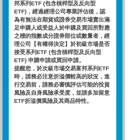
邦系列ETF (包含槓桿型及反向型
龍舟競賽冷知識大公開！
ETF)，經過經理公司專業評估後，認
為有無法在期貨或證券交易市場賣出滿
端午節到了，除了立蛋、吃粽子，你還知道
足申購人或受益人於申購及買回所對應
什麼習俗嗎？現在就告訴你龍舟競賽相關冷
知識~~
之標的指數成分證券部位或數量者，經
理公司【有權得決定】於初級市場是否
主講人：劉鎧豪
接受系列ETF (包含槓桿型及反向型
日期 : 2024/06/07
ETF) 申購申請或買回申請。
影片長度：
提醒您，於次級市場交易富邦系列ETF
時，請務必注意折溢價較高的狀況，進
行交易前，請務必審慎評估可能的投資
下一則
看更多
風險及自身風險承受度，並請多加留意
ETF折溢價風險及其商品特性。
相關影片推薦