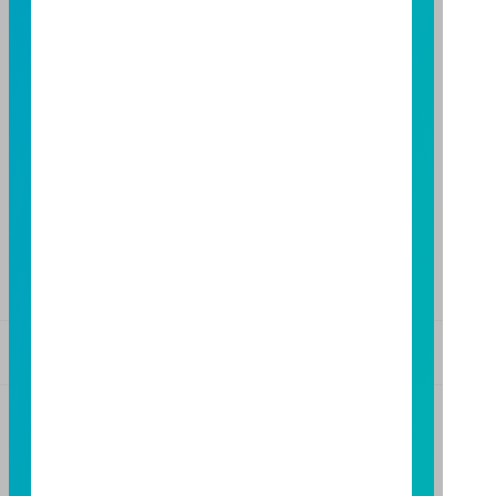
FAX：(02)8771-6788
台中分公司
台中市柳川西路二段196號7樓
TEL：(04)2220-7166
FAX：(04)2220-7128
高雄分公司
高雄市民族二路95號3樓
TEL：(07)238-4577
FAX：(07)236-4571
基金警語
+
【富邦投信獨立經營管理】
基金經金管會核准或同意生效，惟不表示絕無風險。基
金經理公司以往之經理績效不保證基金之最低投資收