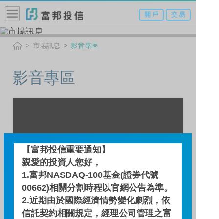
開 戶
交 易
市場訊息
影音專區
影音專區
【富邦投信重要通知】
親愛的投資人您好，
1.富邦NASDAQ-100基金(證券代號
00662)相關分割時程以官網公告為準。
2.近期由於國際經濟情勢變化劇烈，依
信託契約相關規定，經理公司管理之富