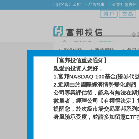
關於富邦金控
品牌故事
企業社會責任
開 戶
交 易
交
市場訊息
影音專區
投資焦點
戰略觀點
每日
【富邦投信重要通知】
影音專區
親愛的投資人您好，
1.富邦NASDAQ-100基金(證券
2.近期由於國際經濟情勢變化劇烈
公司專業評估後，認為有無法在期
數量者，經理公司【有權得決定】於
提醒您，於次級市場交易富邦系列
身風險承受度，並請多加留意ET