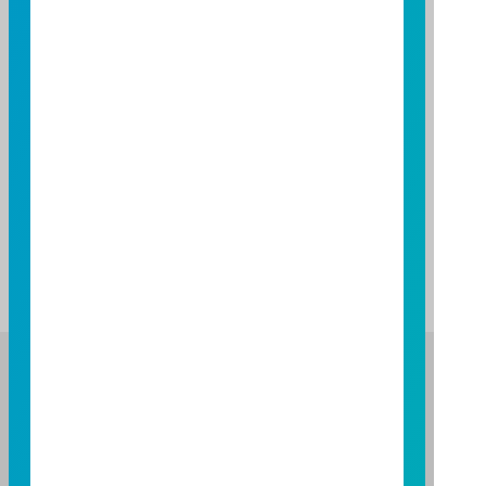
註：
本網頁提供之基金非營業日為彙整各國例行之休市日，僅
供參考。
如因天災、特殊事件、投資市場狀況等因素之休市，請投
資人隨時注意公告訊息。
各基金營業日相關規定，詳見各基金公開說明書。
富邦證券投資信託股份有限公司
服務專線：0800-070-388
營業人：富邦證券投資信託股份有限公司
營利事業統一編號：86384949