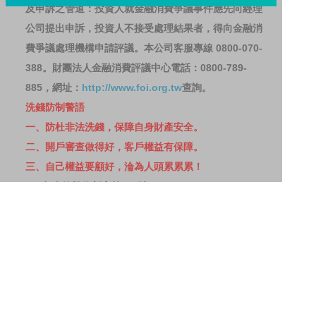
及申訴之管道：投資人就金融消費爭議事件應先向經理
公司提出申訴，投資人不接受處理結果者，得向金融消
費爭議處理機構申請評議。本公司客服專線 0800-070-
388。財團法人金融消費評議中心電話：0800-789-
885，網址：
http://www.foi.org.tw
查詢。
洗錢防制警語
一、防杜非法洗錢，保障自身財產安全。
二、開戶審查做得好，客戶權益有保障。
三、自己權益要顧好，淪為人頭累累累！
114年金管投信新字第001號。
網站導覽
客戶資料共享管理隱私權政策
洗錢防制宣導
消費者保護