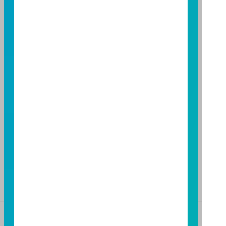
114 年金管投信新字第 001 號
台北總公司
台北市敦化南路一段108號8樓
TEL：(02)8771-6688
FAX：(02)8771-6788
台中分公司
台中市柳川西路二段196號7樓
TEL：(04)2220-7166
FAX：(04)2220-7128
高雄分公司
高雄市民族二路95號3樓
TEL：(07)238-4577
FAX：(07)236-4571
基金警語
+