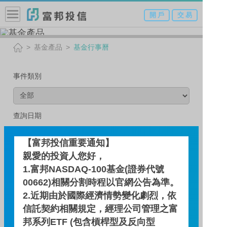
開 戶
交 易
基金產品
基金行事曆
事件類別
查詢日期
【富邦投信重要通知】
親愛的投資人您好，
查 詢
1.富邦NASDAQ-100基金(證券代號
00662)相關分割時程以官網公告為準。
2.近期由於國際經濟情勢變化劇烈，依
信託契約相關規定，經理公司管理之富
2026 年 6 月
邦系列ETF (包含槓桿型及反向型