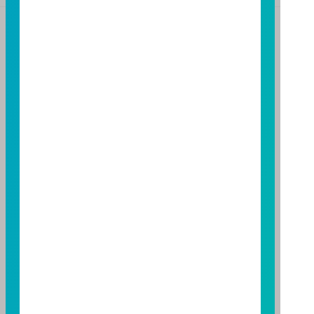
【富邦投信獨立經營管理】
基金經金管會核准或同意生效，惟不表示絕無風險。基
金經理公司以往之經理績效不保證基金之最低投資收
益；基金經理公司除盡善良管理人之注意義務外，不負
責本基金之盈虧，亦不保證最低之收益，投資人申購前
應詳閱基金公開說明書。本公司及各銷售機構備有簡式
公開說明書或公開說明書，歡迎索取；投資人亦可連結
至
富邦投信網頁
或
公開資訊觀測站
查詢。有關本基金運
用限制及投資風險之揭露請詳見本基金公開說明書。投
資人申購本基金係持有基金受益憑證，而非本文提及之
投資資產或標的。
基金經金管會核准，惟不表示本基金絕無風險。期貨信
託事業以往之經理績效不保證基金之最低投資收益；本
期貨信託事業除盡善良管理人之注意義務外，不負責本
基金之盈虧，亦不保證最低之收益；本文提及之經濟走