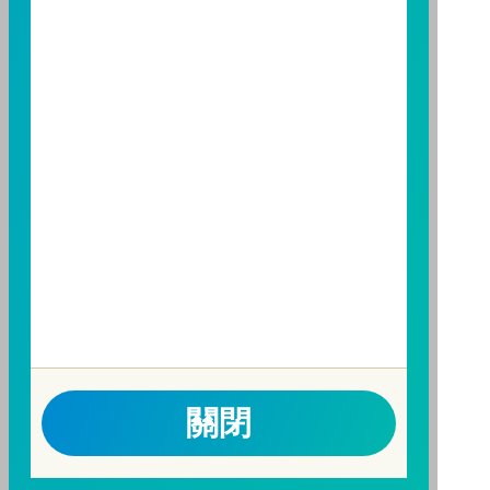
勢預測不必然代表本基金之績效；本基金之投資風險及
有關基金應負擔之費用已揭露於基金之公開說明書，投
資人申購前應詳閱基金公開說明書。本公司及各銷售機
構備有簡式公開說明書或公開說明書，歡迎索取；投資
人亦可連結至
富邦投信網頁
、
公開資訊觀測站
或
基金資
訊觀測站
查詢。
基金並無受存款保險、保險安定基金或其他相關保障機
制之保障，投資基金最大可能損失為全部投資金額。
為
避免因受益人短線交易頻繁，造成基金管理及交易成本
增加，進而損及基金長期持有之受益人之權益，並稀釋
基金之獲利，本基金不歡迎受益人進行短線交易，即日
起若受益人進行短線交易，本公司得保留限制短線交易
之受益人再次申購基金並收取相關費用之權利，申購前
請務必詳閱公開說明書，以了解短線交易規定及相關費
關閉
用。
因金融服務業所提供之金融商品或服務所生紛爭之處理