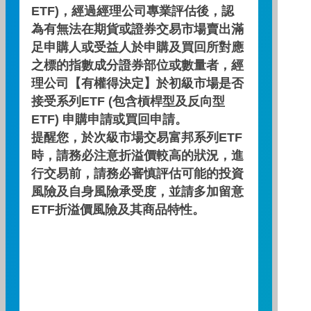
ETF)，經過經理公司專業評估後，認
日
一
二
三
四
五
六
為有無法在期貨或證券交易市場賣出滿
足申購人或受益人於申購及買回所對應
01
02
03
04
05
06
之標的指數成分證券部位或數量者，經
理公司【有權得決定】於初級市場是否
接受系列ETF (包含槓桿型及反向型
ETF) 申購申請或買回申請。
提醒您，於次級市場交易富邦系列ETF
07
08
09
10
12
13
11
時，請務必注意折溢價較高的狀況，進
行交易前，請務必審慎評估可能的投資
風險及自身風險承受度，並請多加留意
ETF折溢價風險及其商品特性。
14
15
16
17
18
19
20
21
22
23
24
25
26
27