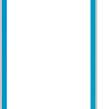
28
29
30
配息基準(基金配息基準日)
非營業日
重要公告
ETF除息日
星期四