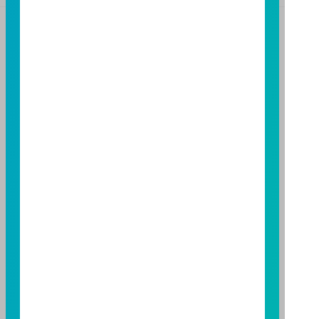
【富邦投信獨立經營管理】
基金經金管會核准或同意生效，惟不表示絕無風險。基
金經理公司以往之經理績效不保證基金之最低投資收
益；基金經理公司除盡善良管理人之注意義務外，不負
責本基金之盈虧，亦不保證最低之收益，投資人申購前
應詳閱基金公開說明書。本公司及各銷售機構備有簡式
公開說明書或公開說明書，歡迎索取；投資人亦可連結
至
富邦投信網頁
或
公開資訊觀測站
查詢。有關本基金運
用限制及投資風險之揭露請詳見本基金公開說明書。投
資人申購本基金係持有基金受益憑證，而非本文提及之
投資資產或標的。
基金經金管會核准，惟不表示本基金絕無風險。期貨信
託事業以往之經理績效不保證基金之最低投資收益；本
期貨信託事業除盡善良管理人之注意義務外，不負責本
基金之盈虧，亦不保證最低之收益；本文提及之經濟走