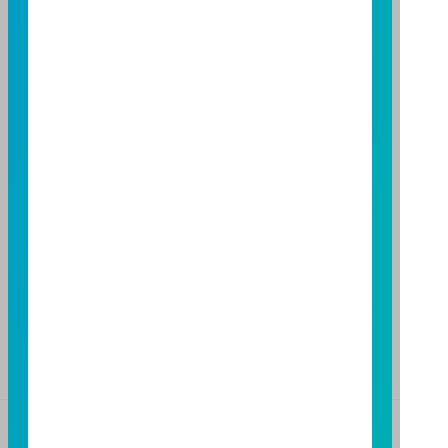
114 年金管投信新字第 001 號
台北總公司
台北市敦化南路一段108號8樓
TEL：(02)8771-6688
FAX：(02)8771-6788
台中分公司
台中市柳川西路二段196號7樓
TEL：(04)2220-7166
FAX：(04)2220-7128
高雄分公司
高雄市民族二路95號3樓
TEL：(07)238-4577
FAX：(07)236-4571
基金警語
+