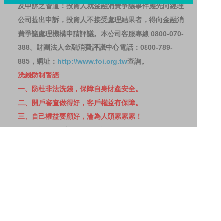
及申訴之管道：投資人就金融消費爭議事件應先向經理
公司提出申訴，投資人不接受處理結果者，得向金融消
費爭議處理機構申請評議。本公司客服專線 0800-070-
388。財團法人金融消費評議中心電話：0800-789-
885，網址：
http://www.foi.org.tw
查詢。
洗錢防制警語
一、防杜非法洗錢，保障自身財產安全。
二、開戶審查做得好，客戶權益有保障。
三、自己權益要顧好，淪為人頭累累累！
114年金管投信新字第001號。
網站導覽
客戶資料共享管理隱私權政策
洗錢防制宣導
消費者保護