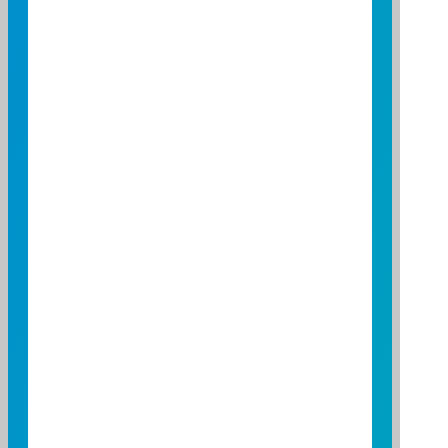
24
25
26
27
28
29
30
31
配息基準(基金配息基準日)
非營業日
重要公告
ETF除息日
星期一