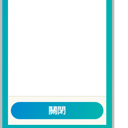
勢預測不必然代表本基金之績效；本基金之投資風險及
有關基金應負擔之費用已揭露於基金之公開說明書，投
資人申購前應詳閱基金公開說明書。本公司及各銷售機
構備有簡式公開說明書或公開說明書，歡迎索取；投資
人亦可連結至
富邦投信網頁
、
公開資訊觀測站
或
基金資
訊觀測站
查詢。
基金並無受存款保險、保險安定基金或其他相關保障機
制之保障，投資基金最大可能損失為全部投資金額。
為
避免因受益人短線交易頻繁，造成基金管理及交易成本
增加，進而損及基金長期持有之受益人之權益，並稀釋
基金之獲利，本基金不歡迎受益人進行短線交易，即日
起若受益人進行短線交易，本公司得保留限制短線交易
之受益人再次申購基金並收取相關費用之權利，申購前
請務必詳閱公開說明書，以了解短線交易規定及相關費
關閉
用。
因金融服務業所提供之金融商品或服務所生紛爭之處理