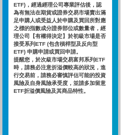
ETF)，經過經理公司專業評估後，認
日
一
二
三
四
五
六
為有無法在期貨或證券交易市場賣出滿
足申購人或受益人於申購及買回所對應
01
02
之標的指數成分證券部位或數量者，經
理公司【有權得決定】於初級市場是否
接受系列ETF (包含槓桿型及反向型
ETF) 申購申請或買回申請。
提醒您，於次級市場交易富邦系列ETF
03
04
05
06
07
08
09
時，請務必注意折溢價較高的狀況，進
行交易前，請務必審慎評估可能的投資
風險及自身風險承受度，並請多加留意
ETF折溢價風險及其商品特性。
10
11
12
13
14
15
16
17
19
20
21
22
23
18