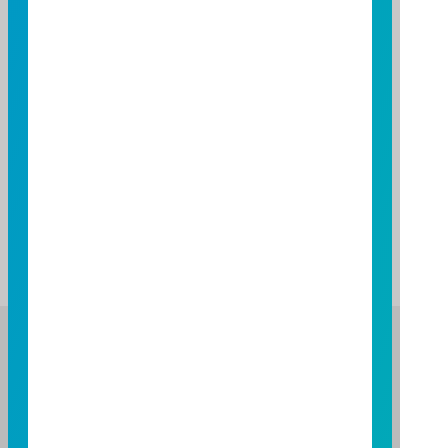
註：
本網頁提供之基金非營業日為彙整各國例行之休市日，僅
供參考。
如因天災、特殊事件、投資市場狀況等因素之休市，請投
資人隨時注意公告訊息。
各基金營業日相關規定，詳見各基金公開說明書。
富邦證券投資信託股份有限公司
服務專線：0800-070-388
營業人：富邦證券投資信託股份有限公司
營利事業統一編號：86384949