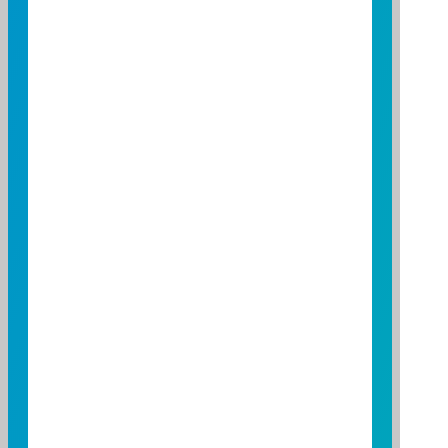
2026 年 5 月 18 日
富邦系列基金115年04月收益分配公
重要
告
公告