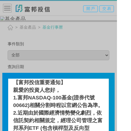
開 戶
交 易
基金產品
基金行事曆
事件類別
查詢日期
【富邦投信重要通知】
親愛的投資人您好，
查 詢
1.富邦NASDAQ-100基金(證券代號
00662)相關分割時程以官網公告為準。
2.近期由於國際經濟情勢變化劇烈，依
信託契約相關規定，經理公司管理之富
2026 年 5 月
邦系列ETF (包含槓桿型及反向型