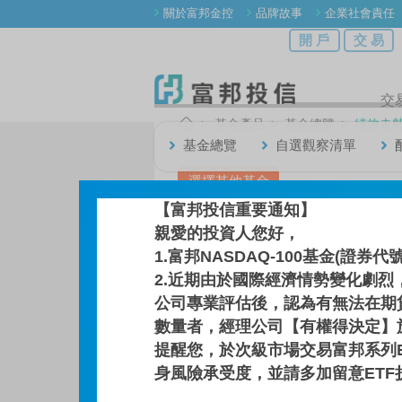
關於富邦金控
品牌故事
企業社會責任
開 戶
交 易
交
基金產品
基金總覽
績效走
基金總覽
自選觀察清單
選擇其他基金
【富邦投信重要通知】
長照產業收益不動產證
親愛的投資人您好，
類型(美元)
1.富邦NASDAQ-100基金(證券
2.近期由於國際經濟情勢變化劇烈
(本基金有相當比重
公司專業評估後，認為有無法在期
數量者，經理公司【有權得決定】於
提醒您，於次級市場交易富邦系列
基金檔案
淨值
身風險承受度，並請多加留意ET