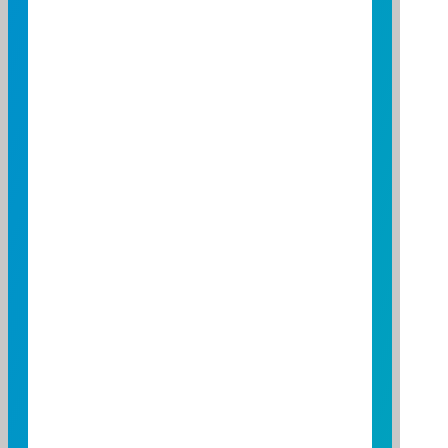
1.2
1.0
0.8
0.6
0.4
0.2
0.0
2026/04/01
2026/05/01
2026/06/01
資料來源：投信投顧公會委託台大教授評比資料
資料日期：2026/03/31 ~ 2026/06/30