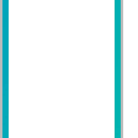
託事業以往之經理績效不保證基金之最低投資收益；本
期貨信託事業除盡善良管理人之注意義務外，不負責本
基金之盈虧，亦不保證最低之收益；本文提及之經濟走
勢預測不必然代表本基金之績效；本基金之投資風險及
有關基金應負擔之費用已揭露於基金之公開說明書，投
資人申購前應詳閱基金公開說明書。本公司及各銷售機
構備有簡式公開說明書或公開說明書，歡迎索取；投資
人亦可連結至
富邦投信網頁
、
公開資訊觀測站
或
基金資
訊觀測站
查詢。
基金並無受存款保險、保險安定基金或其他相關保障機
制之保障，投資基金最大可能損失為全部投資金額。
為
避免因受益人短線交易頻繁，造成基金管理及交易成本
增加，進而損及基金長期持有之受益人之權益，並稀釋
基金之獲利，本基金不歡迎受益人進行短線交易，即日
起若受益人進行短線交易，本公司得保留限制短線交易
之受益人再次申購基金並收取相關費用之權利，申購前