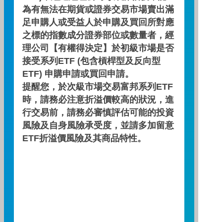
為有無法在期貨或證券交易市場賣出滿
足申購人或受益人於申購及買回所對應
績效走勢圖
之標的指數成分證券部位或數量者，經
理公司【有權得決定】於初級市場是否
績效區間
接受系列ETF (包含槓桿型及反向型
ETF) 申購申請或買回申請。
提醒您，於次級市場交易富邦系列ETF
時，請務必注意折溢價較高的狀況，進
行交易前，請務必審慎評估可能的投資
期間：2026/03/31 ～ 2026/06/30
風險及自身風險承受度，並請多加留意
ETF折溢價風險及其商品特性。
累積績效(%)
1.8
1.6
1.4