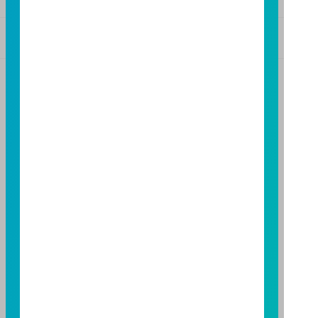
基金警語
+
【富邦投信獨立經營管理】
基金經金管會核准或同意生效，惟不表示絕無風險。基
金經理公司以往之經理績效不保證基金之最低投資收
益；基金經理公司除盡善良管理人之注意義務外，不負
責本基金之盈虧，亦不保證最低之收益，投資人申購前
應詳閱基金公開說明書。本公司及各銷售機構備有簡式
公開說明書或公開說明書，歡迎索取；投資人亦可連結
至
富邦投信網頁
或
公開資訊觀測站
查詢。有關本基金運
用限制及投資風險之揭露請詳見本基金公開說明書。投
資人申購本基金係持有基金受益憑證，而非本文提及之
投資資產或標的。
基金經金管會核准，惟不表示本基金絕無風險。期貨信