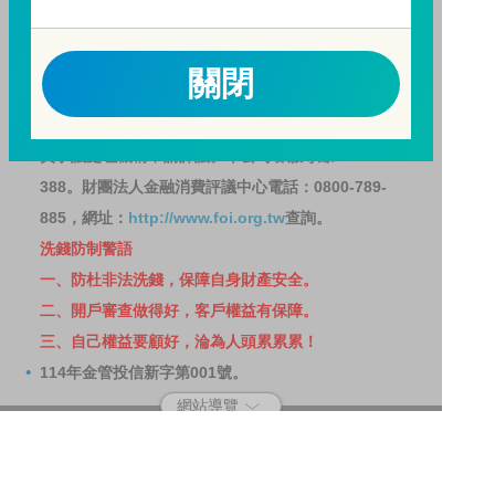
請務必詳閱公開說明書，以了解短線交易規定及相關費
用。
因金融服務業所提供之金融商品或服務所生紛爭之處理
關閉
及申訴之管道：投資人就金融消費爭議事件應先向經理
公司提出申訴，投資人不接受處理結果者，得向金融消
費爭議處理機構申請評議。本公司客服專線 0800-070-
388。財團法人金融消費評議中心電話：0800-789-
885，網址：
http://www.foi.org.tw
查詢。
洗錢防制警語
一、防杜非法洗錢，保障自身財產安全。
二、開戶審查做得好，客戶權益有保障。
三、自己權益要顧好，淪為人頭累累累！
114年金管投信新字第001號。
網站導覽
客戶資料共享管理隱私權政策
洗錢防制宣導