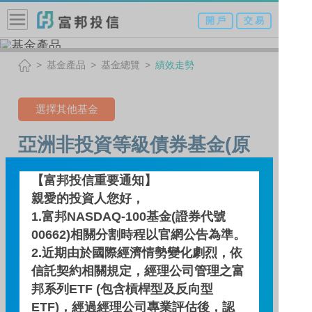
開 戶
交 易
基金產品
基金總覽
績效走勢
選擇其他基金
亞洲非投資等級債券基金(原
名:日盛亞洲非投資等級債券
【富邦投信重要通知】
基金)-NB類型(美元)
親愛的投資人您好，
1.富邦NASDAQ-100基金(證券代號
(本基金之配息來源可能為本
00662)相關分割時程以官網公告為準。
金)
2.近期由於國際經濟情勢變化劇烈，依
信託契約相關規定，經理公司管理之富
邦系列ETF (包含槓桿型及反向型
績效走勢
ETF)，經過經理公司專業評估後，認