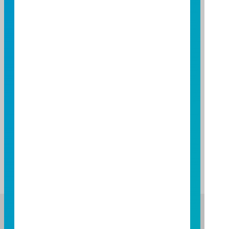
基金績效
期間
期間
三個月
六個月
一年
基金報酬率(%)
基金報酬率(%)
1.43
-1.05
-0.21
-19.64
資料來源：投信投顧公會委託台大教授評比資料，富邦投信
整理。
資料日期：2026/06/30
註：基金表現與標的指數表現之差異比較，請詳閱基金公開
說明書之基金運用狀況。
富邦證券投資信託股份有限公司
服務專線：0800-070-388