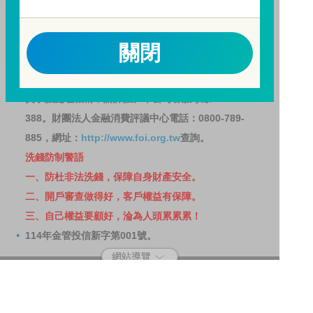
請務必詳閱公開說明書，以了解短線交易規定及相關費
用。
因金融服務業所提供之金融商品或服務所生紛爭之處理
關閉
及申訴之管道：投資人就金融消費爭議事件應先向經理
公司提出申訴，投資人不接受處理結果者，得向金融消
費爭議處理機構申請評議。本公司客服專線 0800-070-
388。財團法人金融消費評議中心電話：0800-789-
885，網址：
http://www.foi.org.tw
查詢。
洗錢防制警語
一、防杜非法洗錢，保障自身財產安全。
二、開戶審查做得好，客戶權益有保障。
三、自己權益要顧好，淪為人頭累累累！
114年金管投信新字第001號。
網站導覽
客戶資料共享管理隱私權政策
洗錢防制宣導