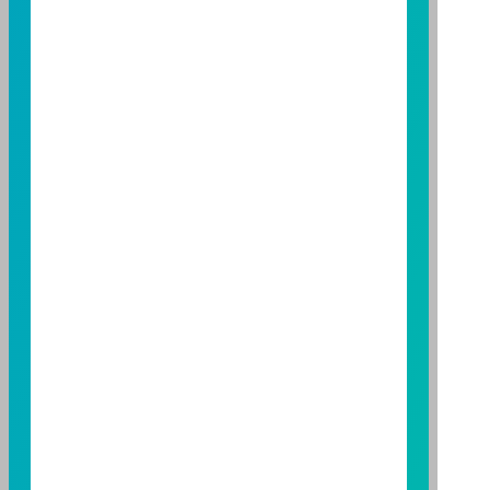
託事業以往之經理績效不保證基金之最低投資收益；本
期貨信託事業除盡善良管理人之注意義務外，不負責本
基金之盈虧，亦不保證最低之收益；本文提及之經濟走
勢預測不必然代表本基金之績效；本基金之投資風險及
有關基金應負擔之費用已揭露於基金之公開說明書，投
資人申購前應詳閱基金公開說明書。本公司及各銷售機
構備有簡式公開說明書或公開說明書，歡迎索取；投資
人亦可連結至
富邦投信網頁
、
公開資訊觀測站
或
基金資
訊觀測站
查詢。
基金並無受存款保險、保險安定基金或其他相關保障機
制之保障，投資基金最大可能損失為全部投資金額。
為
避免因受益人短線交易頻繁，造成基金管理及交易成本
增加，進而損及基金長期持有之受益人之權益，並稀釋
基金之獲利，本基金不歡迎受益人進行短線交易，即日
起若受益人進行短線交易，本公司得保留限制短線交易
之受益人再次申購基金並收取相關費用之權利，申購前