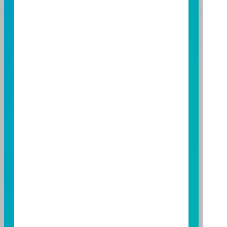
基金警語
+
【富邦投信獨立經營管理】
基金經金管會核准或同意生效，惟不表示絕無風險。基
金經理公司以往之經理績效不保證基金之最低投資收
益；基金經理公司除盡善良管理人之注意義務外，不負
責本基金之盈虧，亦不保證最低之收益，投資人申購前
應詳閱基金公開說明書。本公司及各銷售機構備有簡式
公開說明書或公開說明書，歡迎索取；投資人亦可連結
至
富邦投信網頁
或
公開資訊觀測站
查詢。有關本基金運
用限制及投資風險之揭露請詳見本基金公開說明書。投
資人申購本基金係持有基金受益憑證，而非本文提及之
投資資產或標的。
基金經金管會核准，惟不表示本基金絕無風險。期貨信