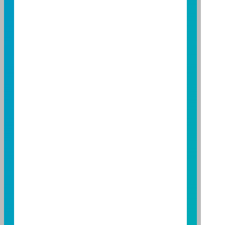
營業人：富邦證券投資信託股份有限公司
營利事業統一編號：86384949
114 年金管投信新字第 001 號
台北總公司
台北市敦化南路一段108號8樓
TEL：(02)8771-6688
FAX：(02)8771-6788
台中分公司
台中市柳川西路二段196號7樓
TEL：(04)2220-7166
FAX：(04)2220-7128
高雄分公司
高雄市民族二路95號3樓
TEL：(07)238-4577
FAX：(07)236-4571