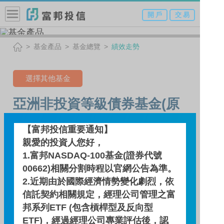
開 戶
交 易
基金產品
基金總覽
績效走勢
選擇其他基金
亞洲非投資等級債券基金(原
名:日盛亞洲非投資等級債券
【富邦投信重要通知】
基金)-NA類型(美元)
親愛的投資人您好，
1.富邦NASDAQ-100基金(證券代號
(本基金之配息來源可能為本
00662)相關分割時程以官網公告為準。
金)
2.近期由於國際經濟情勢變化劇烈，依
信託契約相關規定，經理公司管理之富
邦系列ETF (包含槓桿型及反向型
績效走勢
ETF)，經過經理公司專業評估後，認