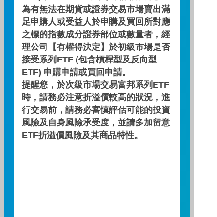
為有無法在期貨或證券交易市場賣出滿
足申購人或受益人於申購及買回所對應
績效走勢圖
之標的指數成分證券部位或數量者，經
理公司【有權得決定】於初級市場是否
績效區間
接受系列ETF (包含槓桿型及反向型
ETF) 申購申請或買回申請。
提醒您，於次級市場交易富邦系列ETF
時，請務必注意折溢價較高的狀況，進
行交易前，請務必審慎評估可能的投資
期間：2026/03/31 ～ 2026/06/30
風險及自身風險承受度，並請多加留意
ETF折溢價風險及其商品特性。
累積績效(%)
3.0
2.5