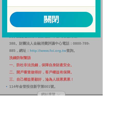
請務必詳閱公開說明書，以了解短線交易規定及相關費
用。
因金融服務業所提供之金融商品或服務所生紛爭之處理
關閉
及申訴之管道：投資人就金融消費爭議事件應先向經理
公司提出申訴，投資人不接受處理結果者，得向金融消
費爭議處理機構申請評議。本公司客服專線 0800-070-
388。財團法人金融消費評議中心電話：0800-789-
885，網址：
http://www.foi.org.tw
查詢。
洗錢防制警語
一、防杜非法洗錢，保障自身財產安全。
二、開戶審查做得好，客戶權益有保障。
三、自己權益要顧好，淪為人頭累累累！
114年金管投信新字第001號。
網站導覽
客戶資料共享管理隱私權政策
洗錢防制宣導