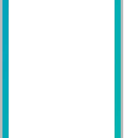
託事業以往之經理績效不保證基金之最低投資收益；本
期貨信託事業除盡善良管理人之注意義務外，不負責本
基金之盈虧，亦不保證最低之收益；本文提及之經濟走
勢預測不必然代表本基金之績效；本基金之投資風險及
有關基金應負擔之費用已揭露於基金之公開說明書，投
資人申購前應詳閱基金公開說明書。本公司及各銷售機
構備有簡式公開說明書或公開說明書，歡迎索取；投資
人亦可連結至
富邦投信網頁
、
公開資訊觀測站
或
基金資
訊觀測站
查詢。
基金並無受存款保險、保險安定基金或其他相關保障機
制之保障，投資基金最大可能損失為全部投資金額。
為
避免因受益人短線交易頻繁，造成基金管理及交易成本
增加，進而損及基金長期持有之受益人之權益，並稀釋
基金之獲利，本基金不歡迎受益人進行短線交易，即日
起若受益人進行短線交易，本公司得保留限制短線交易
之受益人再次申購基金並收取相關費用之權利，申購前