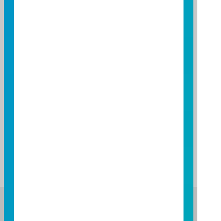
基金績效
期間
期間
三個月
六個月
一年
二年
基金報酬率(%)
基金報酬率(%)
2.45
1.34
6.13
6.08
資料來源：投信投顧公會委託台大教授評比資料，富邦投信
整理。
資料日期：2026/06/30
註：基金表現與標的指數表現之差異比較，請詳閱基金公開
說明書之基金運用狀況。
富邦證券投資信託股份有限公司
服務專線：0800-070-388