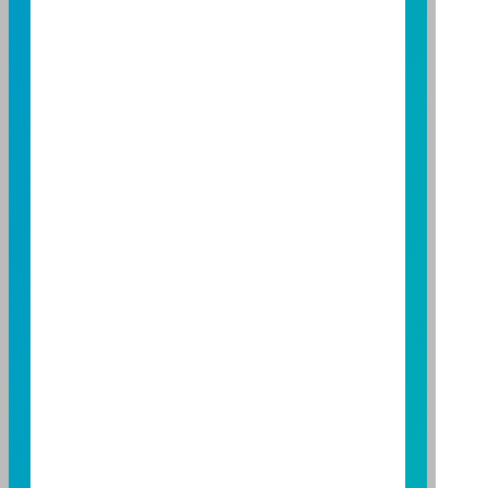
營業人：富邦證券投資信託股份有限公司
營利事業統一編號：86384949
114 年金管投信新字第 001 號
台北總公司
台北市敦化南路一段108號8樓
TEL：(02)8771-6688
FAX：(02)8771-6788
台中分公司
台中市柳川西路二段196號7樓
TEL：(04)2220-7166
FAX：(04)2220-7128
高雄分公司
高雄市民族二路95號3樓
TEL：(07)238-4577
FAX：(07)236-4571