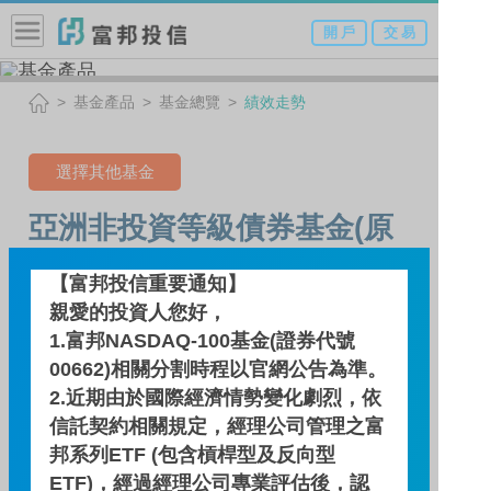
開 戶
交 易
基金產品
基金總覽
績效走勢
選擇其他基金
亞洲非投資等級債券基金(原
名:日盛亞洲非投資等級債券
【富邦投信重要通知】
基金)-NA類型(新臺幣)
親愛的投資人您好，
1.富邦NASDAQ-100基金(證券代號
(本基金之配息來源可能為本
00662)相關分割時程以官網公告為準。
金)
2.近期由於國際經濟情勢變化劇烈，依
信託契約相關規定，經理公司管理之富
邦系列ETF (包含槓桿型及反向型
績效走勢
ETF)，經過經理公司專業評估後，認