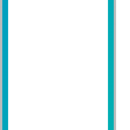
基金警語
+
【富邦投信獨立經營管理】
基金經金管會核准或同意生效，惟不表示絕無風險。基
金經理公司以往之經理績效不保證基金之最低投資收
益；基金經理公司除盡善良管理人之注意義務外，不負
責本基金之盈虧，亦不保證最低之收益，投資人申購前
應詳閱基金公開說明書。本公司及各銷售機構備有簡式
公開說明書或公開說明書，歡迎索取；投資人亦可連結
至
富邦投信網頁
或
公開資訊觀測站
查詢。有關本基金運
用限制及投資風險之揭露請詳見本基金公開說明書。投
資人申購本基金係持有基金受益憑證，而非本文提及之
投資資產或標的。
基金經金管會核准，惟不表示本基金絕無風險。期貨信