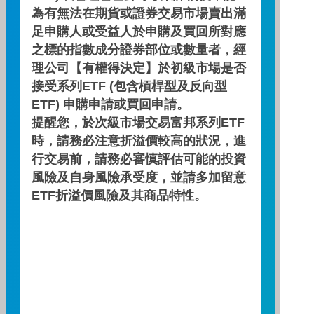
為有無法在期貨或證券交易市場賣出滿
足申購人或受益人於申購及買回所對應
績效走勢圖
之標的指數成分證券部位或數量者，經
理公司【有權得決定】於初級市場是否
績效區間
接受系列ETF (包含槓桿型及反向型
ETF) 申購申請或買回申請。
提醒您，於次級市場交易富邦系列ETF
時，請務必注意折溢價較高的狀況，進
行交易前，請務必審慎評估可能的投資
期間：2026/03/31 ～ 2026/06/30
風險及自身風險承受度，並請多加留意
ETF折溢價風險及其商品特性。
累積績效(%)
2.50
2.25
2.00