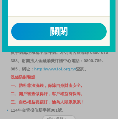
之受益人再次申購基金並收取相關費用之權利，申購前
請務必詳閱公開說明書，以了解短線交易規定及相關費
用。
因金融服務業所提供之金融商品或服務所生紛爭之處理
關閉
及申訴之管道：投資人就金融消費爭議事件應先向經理
公司提出申訴，投資人不接受處理結果者，得向金融消
費爭議處理機構申請評議。本公司客服專線 0800-070-
388。財團法人金融消費評議中心電話：0800-789-
885，網址：
http://www.foi.org.tw
查詢。
洗錢防制警語
一、防杜非法洗錢，保障自身財產安全。
二、開戶審查做得好，客戶權益有保障。
三、自己權益要顧好，淪為人頭累累累！
114年金管投信新字第001號。
網站導覽
客戶資料共享管理隱私權政策