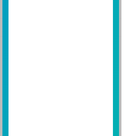
FAX：(07)236-4571
基金警語
+
【富邦投信獨立經營管理】
基金經金管會核准或同意生效，惟不表示絕無風險。基
金經理公司以往之經理績效不保證基金之最低投資收
益；基金經理公司除盡善良管理人之注意義務外，不負
責本基金之盈虧，亦不保證最低之收益，投資人申購前
應詳閱基金公開說明書。本公司及各銷售機構備有簡式
公開說明書或公開說明書，歡迎索取；投資人亦可連結
至
富邦投信網頁
或
公開資訊觀測站
查詢。有關本基金運
用限制及投資風險之揭露請詳見本基金公開說明書。投
資人申購本基金係持有基金受益憑證，而非本文提及之
投資資產或標的。