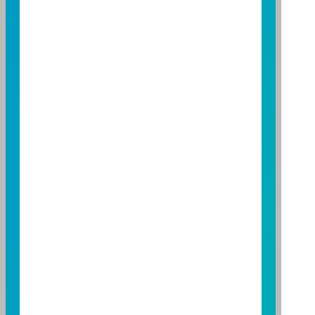
服務專線：0800-070-388
營業人：富邦證券投資信託股份有限公司
營利事業統一編號：86384949
114 年金管投信新字第 001 號
台北總公司
台北市敦化南路一段108號8樓
TEL：(02)8771-6688
FAX：(02)8771-6788
台中分公司
台中市柳川西路二段196號7樓
TEL：(04)2220-7166
FAX：(04)2220-7128
高雄分公司
高雄市民族二路95號3樓
TEL：(07)238-4577