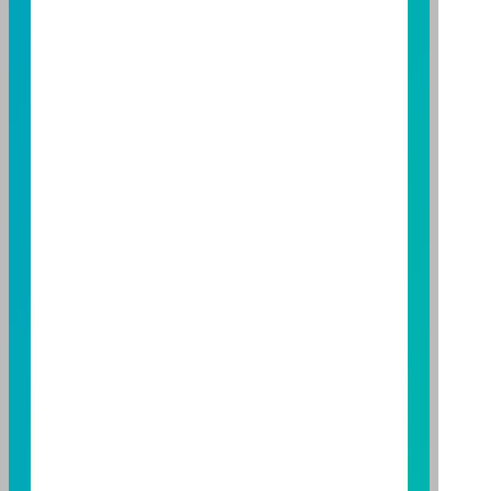
基金經金管會核准，惟不表示本基金絕無風險。期貨信
託事業以往之經理績效不保證基金之最低投資收益；本
期貨信託事業除盡善良管理人之注意義務外，不負責本
基金之盈虧，亦不保證最低之收益；本文提及之經濟走
勢預測不必然代表本基金之績效；本基金之投資風險及
有關基金應負擔之費用已揭露於基金之公開說明書，投
資人申購前應詳閱基金公開說明書。本公司及各銷售機
構備有簡式公開說明書或公開說明書，歡迎索取；投資
人亦可連結至
富邦投信網頁
、
公開資訊觀測站
或
基金資
訊觀測站
查詢。
基金並無受存款保險、保險安定基金或其他相關保障機
制之保障，投資基金最大可能損失為全部投資金額。
為
避免因受益人短線交易頻繁，造成基金管理及交易成本
增加，進而損及基金長期持有之受益人之權益，並稀釋
基金之獲利，本基金不歡迎受益人進行短線交易，即日
起若受益人進行短線交易，本公司得保留限制短線交易