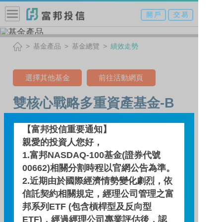
開 戶
交 易
基金產品
基金總覽
績效走勢
選擇其他基金
前往活動網頁
雙核心戰略多重資產基金-B
類型（新臺幣）
【富邦投信重要通知】
(本基金有相當比重投資於非
親愛的投資人您好，
1.富邦NASDAQ-100基金(證券代號
投資等級之高風險債券且配
00662)相關分割時程以官網公告為準。
息來源可能為本金及收益平
2.近期由於國際經濟情勢變化劇烈，依
準金)
信託契約相關規定，經理公司管理之富
邦系列ETF (包含槓桿型及反向型
ETF)，經過經理公司專業評估後，認