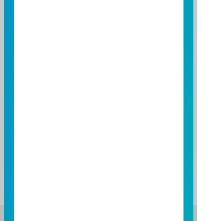
資料日期：2026/04/30 ~ 2026/07/31
基金績效
期間
期間
三個月
六個月
一年
基金報酬率(%)
基金報酬率(%)
3.33
11.12
-
資料來源：投信投顧公會委託台大教授評比資料，富邦投信
整理。
資料日期：2026/07/31
註：基金表現與標的指數表現之差異比較，請詳閱基金公開
說明書之基金運用狀況。
富邦證券投資信託股份有限公司