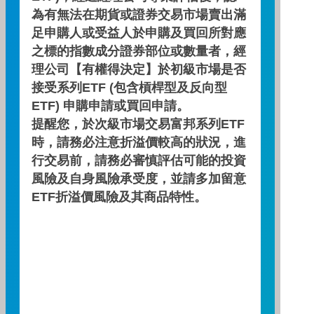
績效走勢
為有無法在期貨或證券交易市場賣出滿
足申購人或受益人於申購及買回所對應
之標的指數成分證券部位或數量者，經
績效走勢圖
理公司【有權得決定】於初級市場是否
接受系列ETF (包含槓桿型及反向型
ETF) 申購申請或買回申請。
績效區間
提醒您，於次級市場交易富邦系列ETF
時，請務必注意折溢價較高的狀況，進
行交易前，請務必審慎評估可能的投資
風險及自身風險承受度，並請多加留意
ETF折溢價風險及其商品特性。
期間：2026/04/30 ～ 2026/07/31
累積績效(%)
7
6