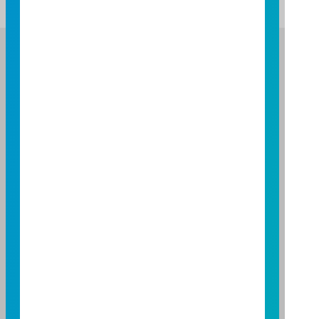
富邦證券投資信託股份有限公司
服務專線：0800-070-388
營業人：富邦證券投資信託股份有限公司
營利事業統一編號：86384949
114 年金管投信新字第 001 號
台北總公司
台北市敦化南路一段108號8樓
TEL：(02)8771-6688
FAX：(02)8771-6788
台中分公司
台中市柳川西路二段196號7樓
TEL：(04)2220-7166
FAX：(04)2220-7128