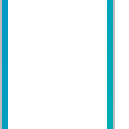
高雄分公司
高雄市民族二路95號3樓
TEL：(07)238-4577
FAX：(07)236-4571
基金警語
+
【富邦投信獨立經營管理】
基金經金管會核准或同意生效，惟不表示絕無風險。基
金經理公司以往之經理績效不保證基金之最低投資收
益；基金經理公司除盡善良管理人之注意義務外，不負
責本基金之盈虧，亦不保證最低之收益，投資人申購前
應詳閱基金公開說明書。本公司及各銷售機構備有簡式
公開說明書或公開說明書，歡迎索取；投資人亦可連結
至
富邦投信網頁
或
公開資訊觀測站
查詢。有關本基金運
用限制及投資風險之揭露請詳見本基金公開說明書。投