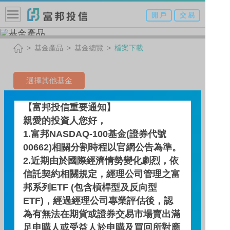
開 戶
交 易
基金產品
基金總覽
檔案下載
選擇其他基金
亞洲非投資等級債券基金(原
【富邦投信重要通知】
親愛的投資人您好，
名:日盛亞洲非投資等級債券
1.富邦NASDAQ-100基金(證券代號
基金)-A類型(美元)
00662)相關分割時程以官網公告為準。
2.近期由於國際經濟情勢變化劇烈，依
(本基金之配息來源可能為本
信託契約相關規定，經理公司管理之富
金)
邦系列ETF (包含槓桿型及反向型
ETF)，經過經理公司專業評估後，認
為有無法在期貨或證券交易市場賣出滿
檔案下載
足申購人或受益人於申購及買回所對應