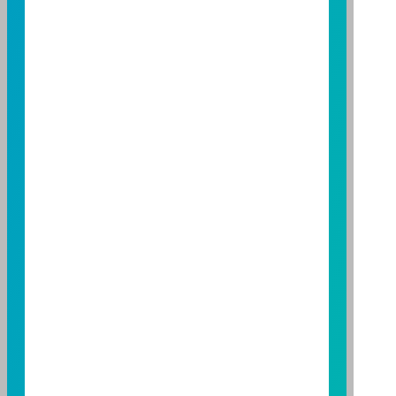
資人申購本基金係持有基金受益憑證，而非本文提及之
投資資產或標的。
基金經金管會核准，惟不表示本基金絕無風險。期貨信
託事業以往之經理績效不保證基金之最低投資收益；本
期貨信託事業除盡善良管理人之注意義務外，不負責本
基金之盈虧，亦不保證最低之收益；本文提及之經濟走
勢預測不必然代表本基金之績效；本基金之投資風險及
有關基金應負擔之費用已揭露於基金之公開說明書，投
資人申購前應詳閱基金公開說明書。本公司及各銷售機
構備有簡式公開說明書或公開說明書，歡迎索取；投資
人亦可連結至
富邦投信網頁
、
公開資訊觀測站
或
基金資
訊觀測站
查詢。
基金並無受存款保險、保險安定基金或其他相關保障機
制之保障，投資基金最大可能損失為全部投資金額。
為
避免因受益人短線交易頻繁，造成基金管理及交易成本
增加，進而損及基金長期持有之受益人之權益，並稀釋