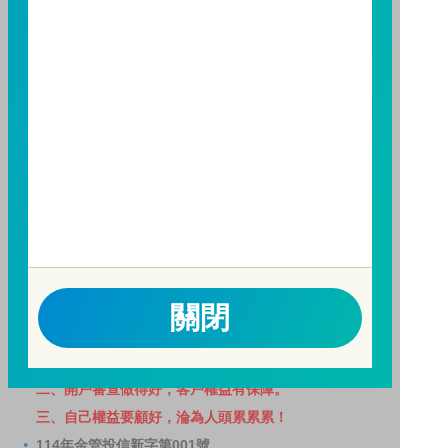
基金之獲利，本基金不歡迎受益人進行短線交易，即日
起若受益人進行短線交易，本公司得保留限制短線交易
之受益人再次申購基金並收取相關費用之權利，申購前
請務必詳閱公開說明書，以了解短線交易規定及相關費
用。
因金融服務業所提供之金融商品或服務所生紛爭之處理
及申訴之管道：投資人就金融消費爭議事件應先向經理
公司提出申訴，投資人不接受處理結果者，得向金融消
費爭議處理機構申請評議。本公司客服專線 0800-070-
388。財團法人金融消費評議中心電話：0800-789-
885，網址：
http://www.foi.org.tw
查詢。
關閉
洗錢防制警語
一、防杜非法洗錢，保障自身財產安全。
二、開戶審查做得好，客戶權益有保障。
三、自己權益要顧好，淪為人頭累累累！
114年金管投信新字第001號。