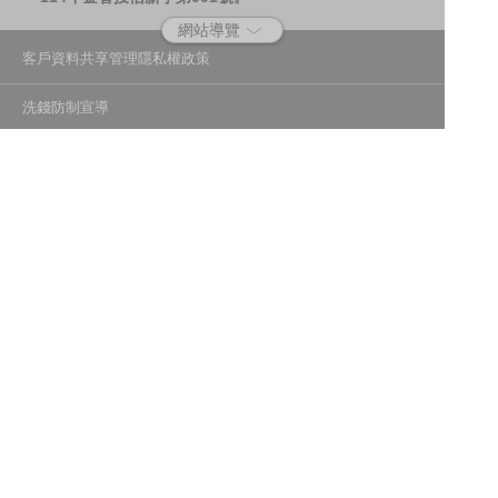
網站導覽
客戶資料共享管理隱私權政策
洗錢防制宣導
消費者保護
Fubon.com網站個人資料保護告知聲明
投資人資訊安全說明
隱私權聲明
個人資料保護法應告知投資人事項
富邦證券投資信託股份有限公司
建議瀏覽器版本：最新版本 Chrome、Firefox、Safari、Edge