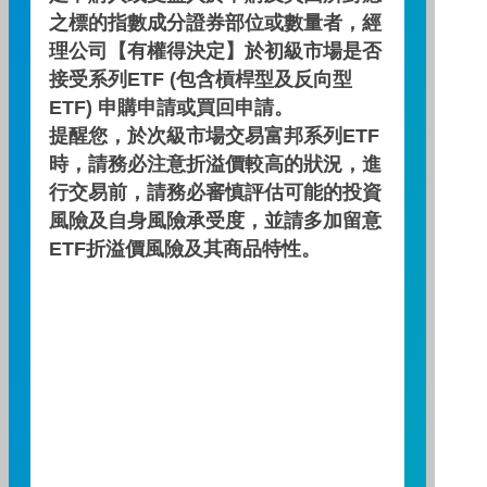
之標的指數成分證券部位或數量者，經
理公司【有權得決定】於初級市場是否
公開說明書
接受系列ETF (包含槓桿型及反向型
ETF) 申購申請或買回申請。
提醒您，於次級市場交易富邦系列ETF
簡式公開說明書
時，請務必注意折溢價較高的狀況，進
行交易前，請務必審慎評估可能的投資
風險及自身風險承受度，並請多加留意
投資月報
ETF折溢價風險及其商品特性。
契約重要內容及相關風險揭露
近五年度費用率及報酬率