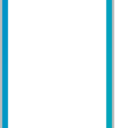
營業人：富邦證券投資信託股份有限公司
營利事業統一編號：86384949
114 年金管投信新字第 001 號
台北總公司
台北市敦化南路一段108號8樓
TEL：(02)8771-6688
FAX：(02)8771-6788
台中分公司
台中市柳川西路二段196號7樓
TEL：(04)2220-7166
FAX：(04)2220-7128
高雄分公司
高雄市民族二路95號3樓
TEL：(07)238-4577
FAX：(07)236-4571