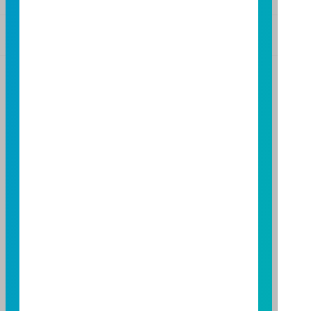
基金警語
+
【富邦投信獨立經營管理】
基金經金管會核准或同意生效，惟不表示絕無風險。基
金經理公司以往之經理績效不保證基金之最低投資收
益；基金經理公司除盡善良管理人之注意義務外，不負
責本基金之盈虧，亦不保證最低之收益，投資人申購前
應詳閱基金公開說明書。本公司及各銷售機構備有簡式
公開說明書或公開說明書，歡迎索取；投資人亦可連結
至
富邦投信網頁
或
公開資訊觀測站
查詢。有關本基金運
用限制及投資風險之揭露請詳見本基金公開說明書。投
資人申購本基金係持有基金受益憑證，而非本文提及之
投資資產或標的。
基金經金管會核准，惟不表示本基金絕無風險。期貨信
託事業以往之經理績效不保證基金之最低投資收益；本