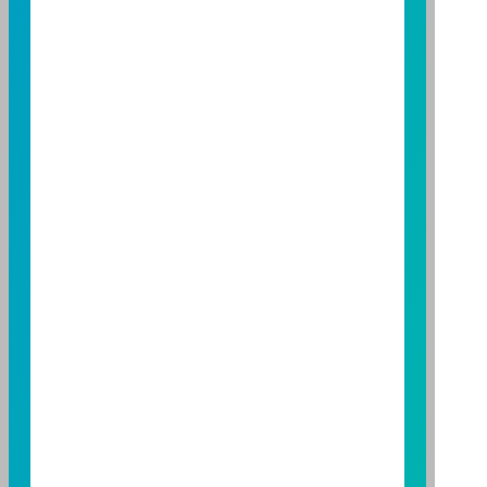
期貨信託事業除盡善良管理人之注意義務外，不負責本
基金之盈虧，亦不保證最低之收益；本文提及之經濟走
勢預測不必然代表本基金之績效；本基金之投資風險及
有關基金應負擔之費用已揭露於基金之公開說明書，投
資人申購前應詳閱基金公開說明書。本公司及各銷售機
構備有簡式公開說明書或公開說明書，歡迎索取；投資
人亦可連結至
富邦投信網頁
、
公開資訊觀測站
或
基金資
訊觀測站
查詢。
基金並無受存款保險、保險安定基金或其他相關保障機
制之保障，投資基金最大可能損失為全部投資金額。
為
避免因受益人短線交易頻繁，造成基金管理及交易成本
增加，進而損及基金長期持有之受益人之權益，並稀釋
基金之獲利，本基金不歡迎受益人進行短線交易，即日
起若受益人進行短線交易，本公司得保留限制短線交易
之受益人再次申購基金並收取相關費用之權利，申購前
請務必詳閱公開說明書，以了解短線交易規定及相關費