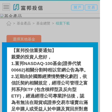
開 戶
交 易
基金產品
基金總覽
檔案下載
選擇其他基金
【富邦投信重要通知】
小而美基金(原名:日盛小而美
親愛的投資人您好，
基金)
1.富邦NASDAQ-100基金(證券代號
00662)相關分割時程以官網公告為準。
2.近期由於國際經濟情勢變化劇烈，依
檔案下載
信託契約相關規定，經理公司管理之富
邦系列ETF (包含槓桿型及反向型
ETF)，經過經理公司專業評估後，認
公開說明書
為有無法在期貨或證券交易市場賣出滿
足申購人或受益人於申購及買回所對應