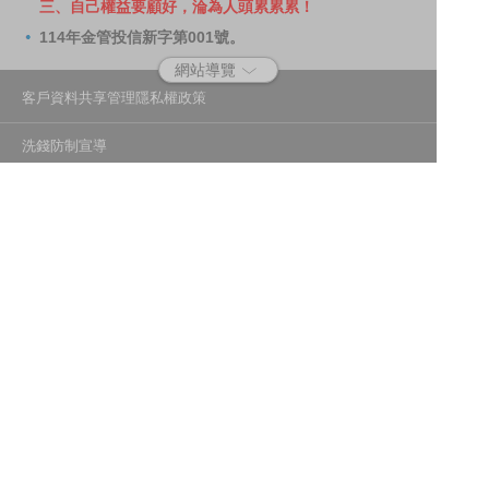
三、自己權益要顧好，淪為人頭累累累！
114年金管投信新字第001號。
網站導覽
客戶資料共享管理隱私權政策
洗錢防制宣導
消費者保護
Fubon.com網站個人資料保護告知聲明
投資人資訊安全說明
隱私權聲明
個人資料保護法應告知投資人事項
富邦證券投資信託股份有限公司
建議瀏覽器版本：最新版本 Chrome、Firefox、Safari、Edge