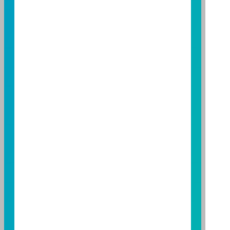
至
富邦投信網頁
或
公開資訊觀測站
查詢。有關本基金運
用限制及投資風險之揭露請詳見本基金公開說明書。投
資人申購本基金係持有基金受益憑證，而非本文提及之
投資資產或標的。
基金經金管會核准，惟不表示本基金絕無風險。期貨信
託事業以往之經理績效不保證基金之最低投資收益；本
期貨信託事業除盡善良管理人之注意義務外，不負責本
基金之盈虧，亦不保證最低之收益；本文提及之經濟走
勢預測不必然代表本基金之績效；本基金之投資風險及
有關基金應負擔之費用已揭露於基金之公開說明書，投
資人申購前應詳閱基金公開說明書。本公司及各銷售機
構備有簡式公開說明書或公開說明書，歡迎索取；投資
人亦可連結至
富邦投信網頁
、
公開資訊觀測站
或
基金資
訊觀測站
查詢。
基金並無受存款保險、保險安定基金或其他相關保障機
制之保障，投資基金最大可能損失為全部投資金額。
為