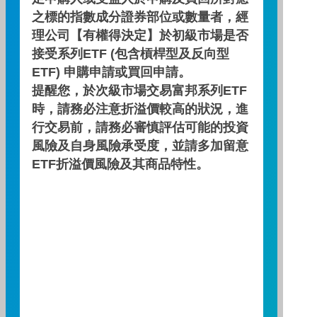
檔案下載
之標的指數成分證券部位或數量者，經
理公司【有權得決定】於初級市場是否
接受系列ETF (包含槓桿型及反向型
ETF) 申購申請或買回申請。
公開說明書
提醒您，於次級市場交易富邦系列ETF
時，請務必注意折溢價較高的狀況，進
行交易前，請務必審慎評估可能的投資
簡式公開說明書
風險及自身風險承受度，並請多加留意
ETF折溢價風險及其商品特性。
投資月報
契約重要內容及相關風險揭露
近五年度費用率及報酬率