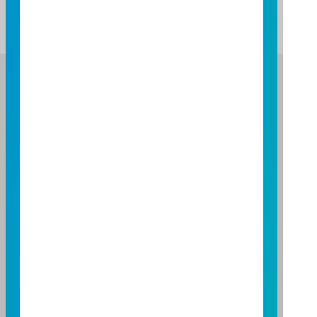
富邦證券投資信託股份有限公司
服務專線：0800-070-388
營業人：富邦證券投資信託股份有限公司
營利事業統一編號：86384949
114 年金管投信新字第 001 號
台北總公司
台北市敦化南路一段108號8樓
TEL：(02)8771-6688
FAX：(02)8771-6788
台中分公司
台中市柳川西路二段196號7樓
TEL：(04)2220-7166