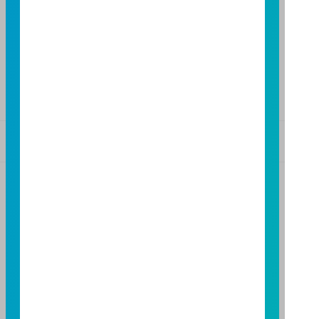
FAX：(04)2220-7128
高雄分公司
高雄市民族二路95號3樓
TEL：(07)238-4577
FAX：(07)236-4571
基金警語
+
【富邦投信獨立經營管理】
基金經金管會核准或同意生效，惟不表示絕無風險。基
金經理公司以往之經理績效不保證基金之最低投資收
益；基金經理公司除盡善良管理人之注意義務外，不負
責本基金之盈虧，亦不保證最低之收益，投資人申購前
應詳閱基金公開說明書。本公司及各銷售機構備有簡式
公開說明書或公開說明書，歡迎索取；投資人亦可連結