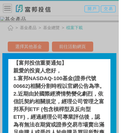
開 戶
交 易
基金產品
基金總覽
檔案下載
選擇其他基金
前往活動網頁
雙核心戰略多重資產基金-A
【富邦投信重要通知】
親愛的投資人您好，
類型（新臺幣）
1.富邦NASDAQ-100基金(證券代號
(本基金有相當比重投資於非
00662)相關分割時程以官網公告為準。
投資等級之高風險債券且配
2.近期由於國際經濟情勢變化劇烈，依
信託契約相關規定，經理公司管理之富
息來源可能為本金及收益平
邦系列ETF (包含槓桿型及反向型
準金)
ETF)，經過經理公司專業評估後，認
為有無法在期貨或證券交易市場賣出滿
足申購人或受益人於申購及買回所對應