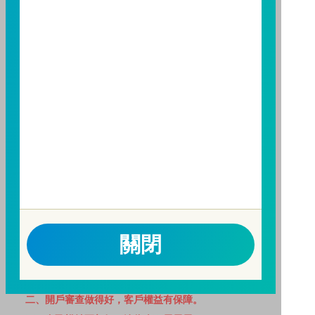
避免因受益人短線交易頻繁，造成基金管理及交易成本
增加，進而損及基金長期持有之受益人之權益，並稀釋
基金之獲利，本基金不歡迎受益人進行短線交易，即日
起若受益人進行短線交易，本公司得保留限制短線交易
之受益人再次申購基金並收取相關費用之權利，申購前
請務必詳閱公開說明書，以了解短線交易規定及相關費
用。
因金融服務業所提供之金融商品或服務所生紛爭之處理
及申訴之管道：投資人就金融消費爭議事件應先向經理
公司提出申訴，投資人不接受處理結果者，得向金融消
費爭議處理機構申請評議。本公司客服專線 0800-070-
388。財團法人金融消費評議中心電話：0800-789-
關閉
885，網址：
http://www.foi.org.tw
查詢。
洗錢防制警語
一、防杜非法洗錢，保障自身財產安全。
二、開戶審查做得好，客戶權益有保障。