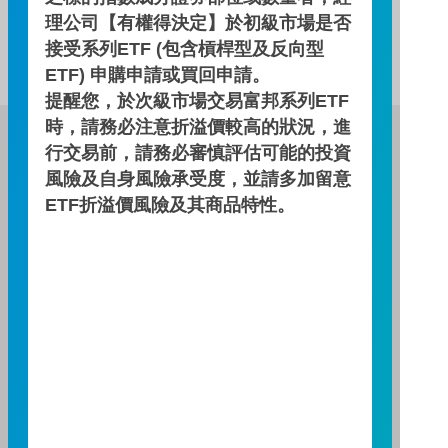
理公司【有權得決定】於初級市場是否
此基金無配息資訊！
接受系列ETF (包含槓桿型及反向型
ETF) 申購申請或買回申請。
提醒您，於次級市場交易富邦系列ETF
時，請務必注意折溢價較高的狀況，進
富邦證券投資信託股份有限公司
行交易前，請務必審慎評估可能的投資
服務專線：0800-070-388
風險及自身風險承受度，並請多加留意
營業人：富邦證券投資信託股份有限公司
ETF折溢價風險及其商品特性。
營利事業統一編號：86384949
114 年金管投信新字第 001 號
台北總公司
台北市敦化南路一段108號8樓
TEL：(02)8771-6688
FAX：(02)8771-6788
台中分公司
台中市柳川西路二段196號7樓