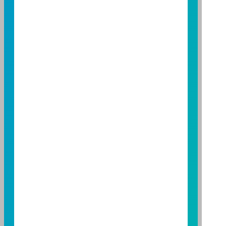
公開說明書或公開說明書，歡迎索取；投資人亦可連結
至
富邦投信網頁
或
公開資訊觀測站
查詢。有關本基金運
用限制及投資風險之揭露請詳見本基金公開說明書。投
資人申購本基金係持有基金受益憑證，而非本文提及之
投資資產或標的。
基金經金管會核准，惟不表示本基金絕無風險。期貨信
託事業以往之經理績效不保證基金之最低投資收益；本
期貨信託事業除盡善良管理人之注意義務外，不負責本
基金之盈虧，亦不保證最低之收益；本文提及之經濟走
勢預測不必然代表本基金之績效；本基金之投資風險及
有關基金應負擔之費用已揭露於基金之公開說明書，投
資人申購前應詳閱基金公開說明書。本公司及各銷售機
構備有簡式公開說明書或公開說明書，歡迎索取；投資
人亦可連結至
富邦投信網頁
、
公開資訊觀測站
或
基金資
訊觀測站
查詢。
基金並無受存款保險、保險安定基金或其他相關保障機