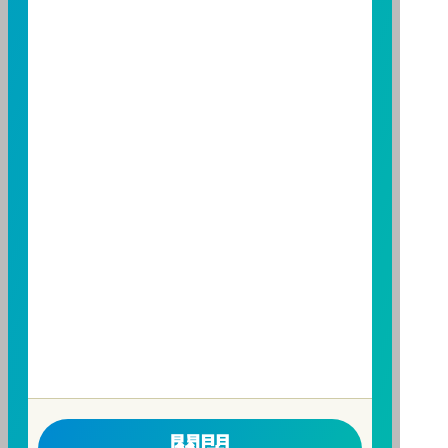
制之保障，投資基金最大可能損失為全部投資金額。
為
避免因受益人短線交易頻繁，造成基金管理及交易成本
增加，進而損及基金長期持有之受益人之權益，並稀釋
基金之獲利，本基金不歡迎受益人進行短線交易，即日
起若受益人進行短線交易，本公司得保留限制短線交易
之受益人再次申購基金並收取相關費用之權利，申購前
請務必詳閱公開說明書，以了解短線交易規定及相關費
用。
因金融服務業所提供之金融商品或服務所生紛爭之處理
及申訴之管道：投資人就金融消費爭議事件應先向經理
公司提出申訴，投資人不接受處理結果者，得向金融消
費爭議處理機構申請評議。本公司客服專線 0800-070-
388。財團法人金融消費評議中心電話：0800-789-
885，網址：
http://www.foi.org.tw
查詢。
洗錢防制警語
一、防杜非法洗錢，保障自身財產安全。