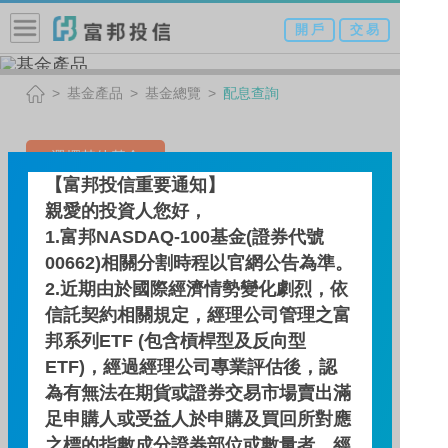
開 戶
交 易
基金產品
基金總覽
配息查詢
選擇其他基金
【富邦投信重要通知】
台美雙星多重資產基金-NA類
親愛的投資人您好，
1.富邦NASDAQ-100基金(證券代號
型（人民幣）
00662)相關分割時程以官網公告為準。
(本基金有相當比重投資於非
2.近期由於國際經濟情勢變化劇烈，依
投資等級之高風險債券且配
信託契約相關規定，經理公司管理之富
邦系列ETF (包含槓桿型及反向型
息來源可能為本金)
ETF)，經過經理公司專業評估後，認
為有無法在期貨或證券交易市場賣出滿
足申購人或受益人於申購及買回所對應
配息查詢
之標的指數成分證券部位或數量者，經