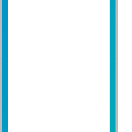
TEL：(04)2220-7166
FAX：(04)2220-7128
高雄分公司
高雄市民族二路95號3樓
TEL：(07)238-4577
FAX：(07)236-4571
基金警語
+
【富邦投信獨立經營管理】
基金經金管會核准或同意生效，惟不表示絕無風險。基
金經理公司以往之經理績效不保證基金之最低投資收
益；基金經理公司除盡善良管理人之注意義務外，不負
責本基金之盈虧，亦不保證最低之收益，投資人申購前
應詳閱基金公開說明書。本公司及各銷售機構備有簡式