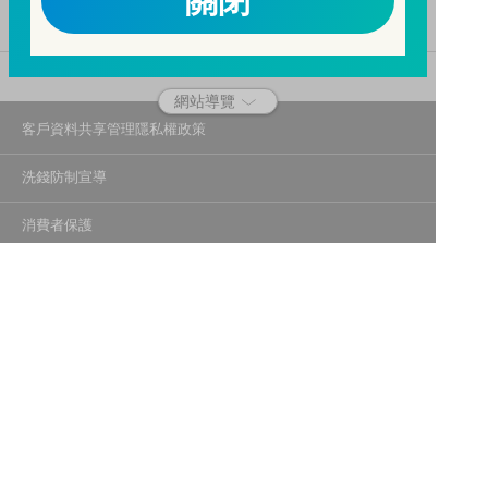
關閉
二、開戶審查做得好，客戶權益有保障。
三、自己權益要顧好，淪為人頭累累累！
114年金管投信新字第001號。
網站導覽
客戶資料共享管理隱私權政策
洗錢防制宣導
消費者保護
Fubon.com網站個人資料保護告知聲明
投資人資訊安全說明
隱私權聲明
個人資料保護法應告知投資人事項
富邦證券投資信託股份有限公司
建議瀏覽器版本：最新版本 Chrome、Firefox、Safari、Edge