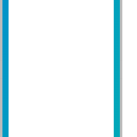
TEL：(04)2220-7166
FAX：(04)2220-7128
高雄分公司
高雄市民族二路95號3樓
TEL：(07)238-4577
FAX：(07)236-4571
基金警語
+
【富邦投信獨立經營管理】
基金經金管會核准或同意生效，惟不表示絕無風險。基
金經理公司以往之經理績效不保證基金之最低投資收
益；基金經理公司除盡善良管理人之注意義務外，不負
責本基金之盈虧，亦不保證最低之收益，投資人申購前
應詳閱基金公開說明書。本公司及各銷售機構備有簡式