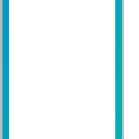
公開說明書或公開說明書，歡迎索取；投資人亦可連結
至
富邦投信網頁
或
公開資訊觀測站
查詢。有關本基金運
用限制及投資風險之揭露請詳見本基金公開說明書。投
資人申購本基金係持有基金受益憑證，而非本文提及之
投資資產或標的。
基金經金管會核准，惟不表示本基金絕無風險。期貨信
託事業以往之經理績效不保證基金之最低投資收益；本
期貨信託事業除盡善良管理人之注意義務外，不負責本
基金之盈虧，亦不保證最低之收益；本文提及之經濟走
勢預測不必然代表本基金之績效；本基金之投資風險及
有關基金應負擔之費用已揭露於基金之公開說明書，投
資人申購前應詳閱基金公開說明書。本公司及各銷售機
構備有簡式公開說明書或公開說明書，歡迎索取；投資
人亦可連結至
富邦投信網頁
、
公開資訊觀測站
或
基金資
訊觀測站
查詢。
基金並無受存款保險、保險安定基金或其他相關保障機