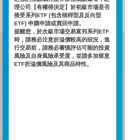
理公司【有權得決定】於初級市場是否
此基金無配息資訊！
接受系列ETF (包含槓桿型及反向型
ETF) 申購申請或買回申請。
提醒您，於次級市場交易富邦系列ETF
時，請務必注意折溢價較高的狀況，進
富邦證券投資信託股份有限公司
行交易前，請務必審慎評估可能的投資
服務專線：0800-070-388
風險及自身風險承受度，並請多加留意
營業人：富邦證券投資信託股份有限公司
ETF折溢價風險及其商品特性。
營利事業統一編號：86384949
114 年金管投信新字第 001 號
台北總公司
台北市敦化南路一段108號8樓
TEL：(02)8771-6688
FAX：(02)8771-6788
台中分公司
台中市柳川西路二段196號7樓