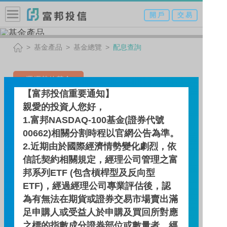
開 戶
交 易
基金產品
基金總覽
配息查詢
選擇其他基金
【富邦投信重要通知】
台美雙星多重資產基金-NA類
親愛的投資人您好，
1.富邦NASDAQ-100基金(證券代號
型（新臺幣）
00662)相關分割時程以官網公告為準。
(本基金有相當比重投資於非
2.近期由於國際經濟情勢變化劇烈，依
投資等級之高風險債券且配
信託契約相關規定，經理公司管理之富
邦系列ETF (包含槓桿型及反向型
息來源可能為本金)
ETF)，經過經理公司專業評估後，認
為有無法在期貨或證券交易市場賣出滿
足申購人或受益人於申購及買回所對應
配息查詢
之標的指數成分證券部位或數量者，經