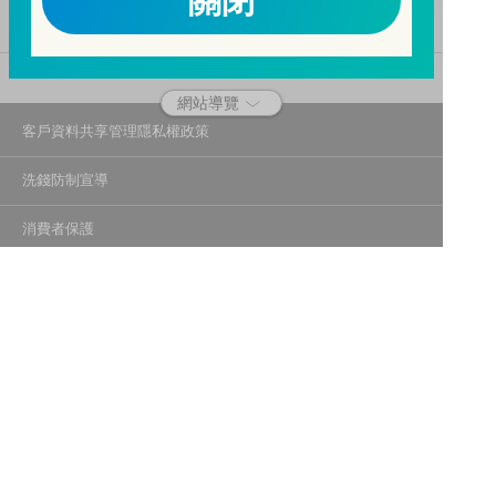
關閉
二、開戶審查做得好，客戶權益有保障。
三、自己權益要顧好，淪為人頭累累累！
114年金管投信新字第001號。
網站導覽
客戶資料共享管理隱私權政策
洗錢防制宣導
消費者保護
Fubon.com網站個人資料保護告知聲明
投資人資訊安全說明
隱私權聲明
個人資料保護法應告知投資人事項
富邦證券投資信託股份有限公司
建議瀏覽器版本：最新版本 Chrome、Firefox、Safari、Edge