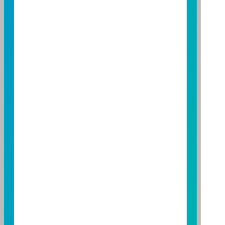
公開說明書或公開說明書，歡迎索取；投資人亦可連結
至
富邦投信網頁
或
公開資訊觀測站
查詢。有關本基金運
用限制及投資風險之揭露請詳見本基金公開說明書。投
資人申購本基金係持有基金受益憑證，而非本文提及之
投資資產或標的。
基金經金管會核准，惟不表示本基金絕無風險。期貨信
託事業以往之經理績效不保證基金之最低投資收益；本
期貨信託事業除盡善良管理人之注意義務外，不負責本
基金之盈虧，亦不保證最低之收益；本文提及之經濟走
勢預測不必然代表本基金之績效；本基金之投資風險及
有關基金應負擔之費用已揭露於基金之公開說明書，投
資人申購前應詳閱基金公開說明書。本公司及各銷售機
構備有簡式公開說明書或公開說明書，歡迎索取；投資
人亦可連結至
富邦投信網頁
、
公開資訊觀測站
或
基金資
訊觀測站
查詢。
基金並無受存款保險、保險安定基金或其他相關保障機