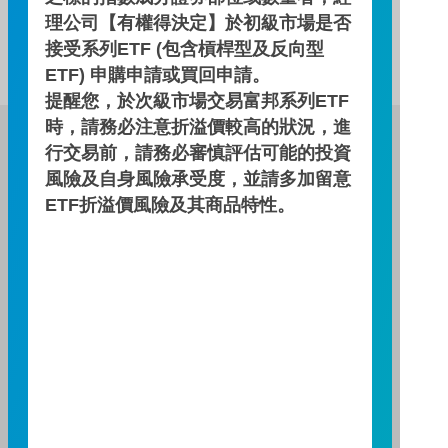
理公司【有權得決定】於初級市場是否
此基金無配息資訊！
接受系列ETF (包含槓桿型及反向型
ETF) 申購申請或買回申請。
提醒您，於次級市場交易富邦系列ETF
時，請務必注意折溢價較高的狀況，進
富邦證券投資信託股份有限公司
行交易前，請務必審慎評估可能的投資
服務專線：0800-070-388
風險及自身風險承受度，並請多加留意
營業人：富邦證券投資信託股份有限公司
ETF折溢價風險及其商品特性。
營利事業統一編號：86384949
114 年金管投信新字第 001 號
台北總公司
台北市敦化南路一段108號8樓
TEL：(02)8771-6688
FAX：(02)8771-6788
台中分公司
台中市柳川西路二段196號7樓