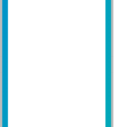
TEL：(04)2220-7166
FAX：(04)2220-7128
高雄分公司
高雄市民族二路95號3樓
TEL：(07)238-4577
FAX：(07)236-4571
基金警語
+
【富邦投信獨立經營管理】
基金經金管會核准或同意生效，惟不表示絕無風險。基
金經理公司以往之經理績效不保證基金之最低投資收
益；基金經理公司除盡善良管理人之注意義務外，不負
責本基金之盈虧，亦不保證最低之收益，投資人申購前
應詳閱基金公開說明書。本公司及各銷售機構備有簡式