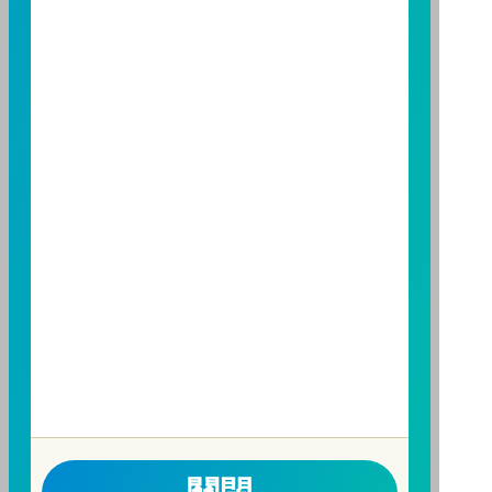
制之保障，投資基金最大可能損失為全部投資金額。
為
避免因受益人短線交易頻繁，造成基金管理及交易成本
增加，進而損及基金長期持有之受益人之權益，並稀釋
基金之獲利，本基金不歡迎受益人進行短線交易，即日
起若受益人進行短線交易，本公司得保留限制短線交易
之受益人再次申購基金並收取相關費用之權利，申購前
請務必詳閱公開說明書，以了解短線交易規定及相關費
用。
因金融服務業所提供之金融商品或服務所生紛爭之處理
及申訴之管道：投資人就金融消費爭議事件應先向經理
公司提出申訴，投資人不接受處理結果者，得向金融消
費爭議處理機構申請評議。本公司客服專線 0800-070-
388。財團法人金融消費評議中心電話：0800-789-
885，網址：
http://www.foi.org.tw
查詢。
洗錢防制警語
一、防杜非法洗錢，保障自身財產安全。