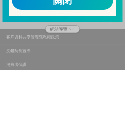
關閉
二、開戶審查做得好，客戶權益有保障。
三、自己權益要顧好，淪為人頭累累累！
114年金管投信新字第001號。
網站導覽
客戶資料共享管理隱私權政策
洗錢防制宣導
消費者保護
Fubon.com網站個人資料保護告知聲明
投資人資訊安全說明
隱私權聲明
個人資料保護法應告知投資人事項
富邦證券投資信託股份有限公司
建議瀏覽器版本：最新版本 Chrome、Firefox、Safari、Edge