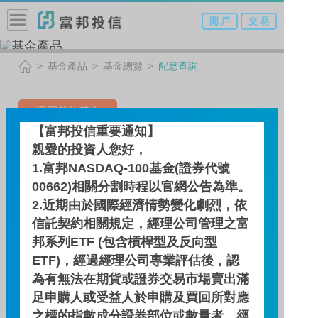
開 戶
交 易
基金產品
基金總覽
配息查詢
選擇其他基金
【富邦投信重要通知】
台美雙星多重資產基金-A類
親愛的投資人您好，
1.富邦NASDAQ-100基金(證券代號
型（新臺幣）
00662)相關分割時程以官網公告為準。
(本基金有相當比重投資於非
2.近期由於國際經濟情勢變化劇烈，依
投資等級之高風險債券且配
信託契約相關規定，經理公司管理之富
邦系列ETF (包含槓桿型及反向型
息來源可能為本金)
ETF)，經過經理公司專業評估後，認
為有無法在期貨或證券交易市場賣出滿
足申購人或受益人於申購及買回所對應
配息查詢
之標的指數成分證券部位或數量者，經