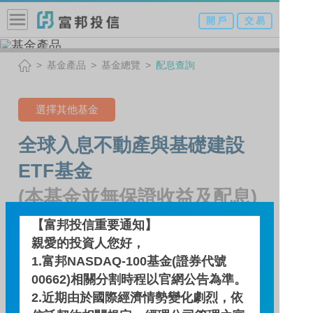
開 戶
交 易
基金產品
基金總覽
配息查詢
選擇其他基金
全球入息不動產與基礎建設
ETF基金
(本基金並無保證收益及配息)
證券代號：00908 證券簡稱：富邦入息
【富邦投信重要通知】
REITs+
親愛的投資人您好，
1.富邦NASDAQ-100基金(證券代號
配息查詢
00662)相關分割時程以官網公告為準。
2.近期由於國際經濟情勢變化劇烈，依