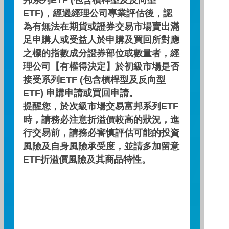
邦系列ETF (包含槓桿型及反向型
ETF)，經過經理公司專業評估後，認
基金報酬率(%)
基金報酬率(%)
7.34
17.11
31.50
為有無法在期貨或證券交易市場賣出滿
足申購人或受益人於申購及買回所對應
資料來源：投信投顧公會委託台大教授評比資料，富邦投信
之標的指數成分證券部位或數量者，經
整理。
資料日期：2026/07/31
理公司【有權得決定】於初級市場是否
接受系列ETF (包含槓桿型及反向型
ETF) 申購申請或買回申請。
自訂配息查詢區間
提醒您，於次級市場交易富邦系列ETF
時，請務必注意折溢價較高的狀況，進
~
行交易前，請務必審慎評估可能的投資
風險及自身風險承受度，並請多加留意
查 詢
ETF折溢價風險及其商品特性。
配息資訊
無配息資料
註：