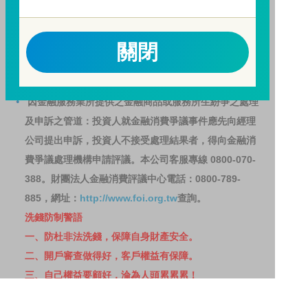
基金之獲利，本基金不歡迎受益人進行短線交易，即日
起若受益人進行短線交易，本公司得保留限制短線交易
之受益人再次申購基金並收取相關費用之權利，申購前
關閉
請務必詳閱公開說明書，以了解短線交易規定及相關費
用。
因金融服務業所提供之金融商品或服務所生紛爭之處理
及申訴之管道：投資人就金融消費爭議事件應先向經理
公司提出申訴，投資人不接受處理結果者，得向金融消
費爭議處理機構申請評議。本公司客服專線 0800-070-
388。財團法人金融消費評議中心電話：0800-789-
885，網址：
http://www.foi.org.tw
查詢。
洗錢防制警語
一、防杜非法洗錢，保障自身財產安全。
二、開戶審查做得好，客戶權益有保障。
三、自己權益要顧好，淪為人頭累累累！
114年金管投信新字第001號。