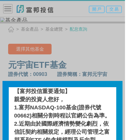
開 戶
交 易
基金產品
基金總覽
配息查詢
選擇其他基金
元宇宙ETF基金
證券代號：00903 證券簡稱：富邦元宇宙
【富邦投信重要通知】
配息查詢
親愛的投資人您好，
1.富邦NASDAQ-100基金(證券代號
基金績效
00662)相關分割時程以官網公告為準。
2.近期由於國際經濟情勢變化劇烈，依
信託契約相關規定，經理公司管理之富
期間
期間
三個月
六個月
一年