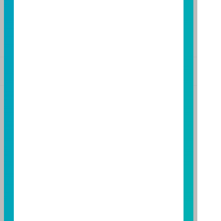
高雄市民族二路95號3樓
TEL：(07)238-4577
FAX：(07)236-4571
基金警語
+
【富邦投信獨立經營管理】
基金經金管會核准或同意生效，惟不表示絕無風險。基
金經理公司以往之經理績效不保證基金之最低投資收
益；基金經理公司除盡善良管理人之注意義務外，不負
責本基金之盈虧，亦不保證最低之收益，投資人申購前
應詳閱基金公開說明書。本公司及各銷售機構備有簡式
公開說明書或公開說明書，歡迎索取；投資人亦可連結
至
富邦投信網頁
或
公開資訊觀測站
查詢。有關本基金運
用限制及投資風險之揭露請詳見本基金公開說明書。投