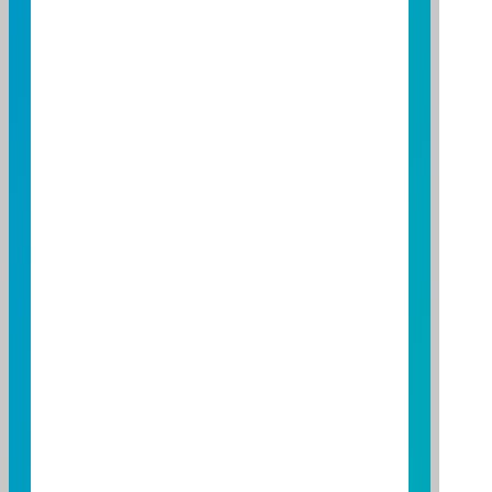
16
17
18
19
20
21
22
23
24
25
26
27
28
29
30
註：上述資料僅供參考，各基金相關配息時間，依本公司公
告之實際配息日期為準，實際配息金額與時間將視狀況
而可能調整；各基金配息原則，請詳閱基金公開說明
書。