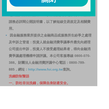
基金之獲利，本基金不歡迎受益人進行短線交易，即日
起若受益人進行短線交易，本公司得保留限制短線交易
之受益人再次申購基金並收取相關費用之權利，申購前
請務必詳閱公開說明書，以了解短線交易規定及相關費
用。
因金融服務業所提供之金融商品或服務所生紛爭之處理
及申訴之管道：投資人就金融消費爭議事件應先向經理
公司提出申訴，投資人不接受處理結果者，得向金融消
費爭議處理機構申請評議。本公司客服專線 0800-070-
388。財團法人金融消費評議中心電話：0800-789-
885，網址：
http://www.foi.org.tw
查詢。
洗錢防制警語
一、防杜非法洗錢，保障自身財產安全。
二、開戶審查做得好，客戶權益有保障。
三、自己權益要顧好，淪為人頭累累累！
114年金管投信新字第001號。