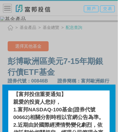
開 戶
交 易
基金產品
基金總覽
配息查詢
選擇其他基金
彭博歐洲區美元7-15年期銀
行債ETF基金
證券代號：00846B 證券簡稱：富邦歐洲銀行
債
【富邦投信重要通知】
親愛的投資人您好，
配息查詢
1.富邦NASDAQ-100基金(證券代號
00662)相關分割時程以官網公告為準。
2.近期由於國際經濟情勢變化劇烈，依
基金績效