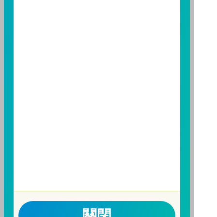
資人申購本基金係持有基金受益憑證，而非本文提及之
投資資產或標的。
基金經金管會核准，惟不表示本基金絕無風險。期貨信
託事業以往之經理績效不保證基金之最低投資收益；本
期貨信託事業除盡善良管理人之注意義務外，不負責本
基金之盈虧，亦不保證最低之收益；本文提及之經濟走
勢預測不必然代表本基金之績效；本基金之投資風險及
有關基金應負擔之費用已揭露於基金之公開說明書，投
資人申購前應詳閱基金公開說明書。本公司及各銷售機
構備有簡式公開說明書或公開說明書，歡迎索取；投資
人亦可連結至
富邦投信網頁
、
公開資訊觀測站
或
基金資
訊觀測站
查詢。
基金並無受存款保險、保險安定基金或其他相關保障機
制之保障，投資基金最大可能損失為全部投資金額。
為
避免因受益人短線交易頻繁，造成基金管理及交易成本
增加，進而損及基金長期持有之受益人之權益，並稀釋
關閉