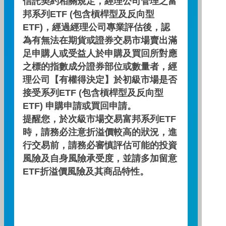
信託契約相關規定，經理公司管理之富
邦系列ETF (包含槓桿型及反向型
期間
期間
三個月
六個月
一年
ETF)，經過經理公司專業評估後，認
為有無法在期貨或證券交易市場賣出滿
基金報酬率(%)
基金報酬率(%)
1.44
1.37
11.17
足申購人或受益人於申購及買回所對應
之標的指數成分證券部位或數量者，經
資料來源：投信投顧公會委託台大教授評比資料，富邦投信
理公司【有權得決定】於初級市場是否
整理。
接受系列ETF (包含槓桿型及反向型
資料日期：2026/07/31
ETF) 申購申請或買回申請。
提醒您，於次級市場交易富邦系列ETF
時，請務必注意折溢價較高的狀況，進
自訂配息查詢區間
行交易前，請務必審慎評估可能的投資
~
風險及自身風險承受度，並請多加留意
ETF折溢價風險及其商品特性。
查 詢
配息資訊