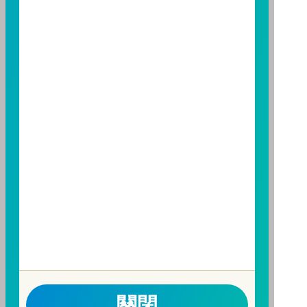
資人申購本基金係持有基金受益憑證，而非本文提及之
投資資產或標的。
基金經金管會核准，惟不表示本基金絕無風險。期貨信
託事業以往之經理績效不保證基金之最低投資收益；本
期貨信託事業除盡善良管理人之注意義務外，不負責本
基金之盈虧，亦不保證最低之收益；本文提及之經濟走
勢預測不必然代表本基金之績效；本基金之投資風險及
有關基金應負擔之費用已揭露於基金之公開說明書，投
資人申購前應詳閱基金公開說明書。本公司及各銷售機
構備有簡式公開說明書或公開說明書，歡迎索取；投資
人亦可連結至
富邦投信網頁
、
公開資訊觀測站
或
基金資
訊觀測站
查詢。
基金並無受存款保險、保險安定基金或其他相關保障機
制之保障，投資基金最大可能損失為全部投資金額。
為
避免因受益人短線交易頻繁，造成基金管理及交易成本
增加，進而損及基金長期持有之受益人之權益，並稀釋
關閉