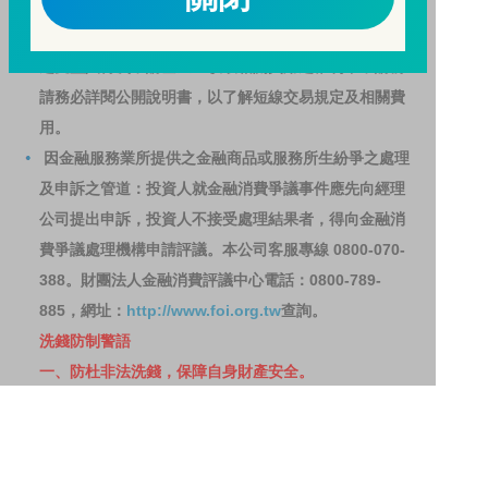
基金之獲利，本基金不歡迎受益人進行短線交易，即日
起若受益人進行短線交易，本公司得保留限制短線交易
之受益人再次申購基金並收取相關費用之權利，申購前
請務必詳閱公開說明書，以了解短線交易規定及相關費
用。
因金融服務業所提供之金融商品或服務所生紛爭之處理
及申訴之管道：投資人就金融消費爭議事件應先向經理
公司提出申訴，投資人不接受處理結果者，得向金融消
費爭議處理機構申請評議。本公司客服專線 0800-070-
388。財團法人金融消費評議中心電話：0800-789-
885，網址：
http://www.foi.org.tw
查詢。
洗錢防制警語
一、防杜非法洗錢，保障自身財產安全。
二、開戶審查做得好，客戶權益有保障。
三、自己權益要顧好，淪為人頭累累累！
114年金管投信新字第001號。