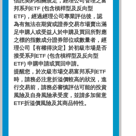
信託契約相關規定，經理公司管理之富
邦系列ETF (包含槓桿型及反向型
期間
期間
三個月
六個月
一年
ETF)，經過經理公司專業評估後，認
為有無法在期貨或證券交易市場賣出滿
基金報酬率(%)
基金報酬率(%)
0.47
-0.26
9.48
足申購人或受益人於申購及買回所對應
之標的指數成分證券部位或數量者，經
資料來源：投信投顧公會委託台大教授評比資料，富邦投信
理公司【有權得決定】於初級市場是否
整理。
接受系列ETF (包含槓桿型及反向型
資料日期：2026/07/31
ETF) 申購申請或買回申請。
提醒您，於次級市場交易富邦系列ETF
時，請務必注意折溢價較高的狀況，進
自訂配息查詢區間
行交易前，請務必審慎評估可能的投資
~
風險及自身風險承受度，並請多加留意
ETF折溢價風險及其商品特性。
查 詢
配息資訊