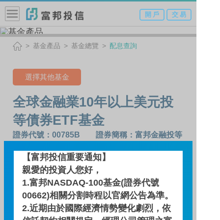
開 戶
交 易
基金產品
基金總覽
配息查詢
選擇其他基金
全球金融業10年以上美元投
等債券ETF基金
證券代號：00785B 證券簡稱：富邦金融投等
債
【富邦投信重要通知】
親愛的投資人您好，
配息查詢
1.富邦NASDAQ-100基金(證券代號
00662)相關分割時程以官網公告為準。
2.近期由於國際經濟情勢變化劇烈，依
基金績效