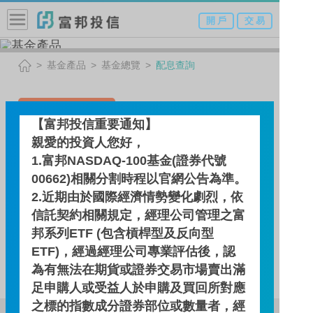
開 戶
交 易
基金產品
基金總覽
配息查詢
選擇其他基金
【富邦投信重要通知】
中國中証中小500 ETF基金
親愛的投資人您好，
1.富邦NASDAQ-100基金(證券代號
證券代號：00783 證券簡稱：富邦中証500
00662)相關分割時程以官網公告為準。
2.近期由於國際經濟情勢變化劇烈，依
配息查詢
信託契約相關規定，經理公司管理之富
邦系列ETF (包含槓桿型及反向型
ETF)，經過經理公司專業評估後，認
此基金無配息資訊！
為有無法在期貨或證券交易市場賣出滿
足申購人或受益人於申購及買回所對應
之標的指數成分證券部位或數量者，經