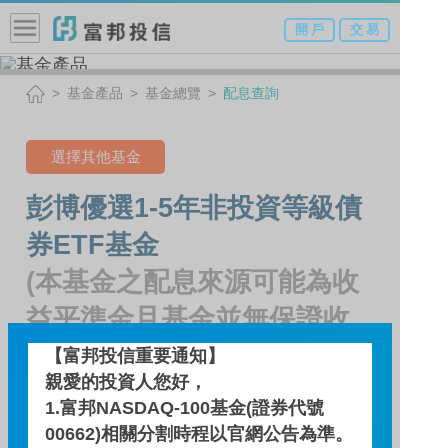
開 戶
交 易
基金產品
基金總覽
配息查詢
選擇其他基金
彭博優選1-5年非投資等級債
券ETF基金
(本基金之配息來源可能為收
益平準金且基金並無保證收
益及配息)
【富邦投信重要通知】
親愛的投資人您好，
證券代號：00741B 證券簡稱：富邦全球非投
1.富邦NASDAQ-100基金(證券代號
等債
00662)相關分割時程以官網公告為準。