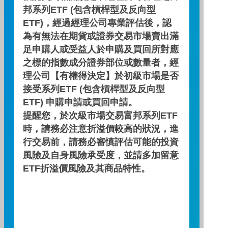
邦系列ETF (包含槓桿型及反向型
期間
期間
三個月
六個月
一年
ETF)，經過經理公司專業評估後，認
為有無法在期貨或證券交易市場賣出滿
基金報酬率(%)
基金報酬率(%)
-11.13
14.18
45.16
足申購人或受益人於申購及買回所對應
之標的指數成分證券部位或數量者，經
資料來源：投信投顧公會委託台大教授評比資料，富邦投信
整理。
理公司【有權得決定】於初級市場是否
資料日期：2026/07/31
接受系列ETF (包含槓桿型及反向型
ETF) 申購申請或買回申請。
提醒您，於次級市場交易富邦系列ETF
自訂配息查詢區間
時，請務必注意折溢價較高的狀況，進
行交易前，請務必審慎評估可能的投資
~
風險及自身風險承受度，並請多加留意
ETF折溢價風險及其商品特性。
查 詢
配息資訊