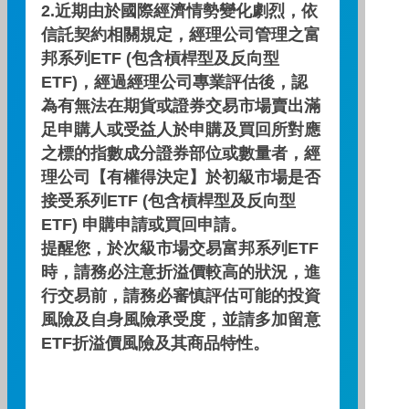
2.近期由於國際經濟情勢變化劇烈，依
配息查詢
信託契約相關規定，經理公司管理之富
邦系列ETF (包含槓桿型及反向型
ETF)，經過經理公司專業評估後，認
基金績效
為有無法在期貨或證券交易市場賣出滿
足申購人或受益人於申購及買回所對應
期間
期間
三個月
六個月
一年
之標的指數成分證券部位或數量者，經
理公司【有權得決定】於初級市場是否
基金報酬率(%)
基金報酬率(%)
12.50
25.92
28.92
接受系列ETF (包含槓桿型及反向型
ETF) 申購申請或買回申請。
資料來源：投信投顧公會委託台大教授評比資料，富邦投信
提醒您，於次級市場交易富邦系列ETF
整理。
資料日期：2026/07/31
時，請務必注意折溢價較高的狀況，進
行交易前，請務必審慎評估可能的投資
風險及自身風險承受度，並請多加留意
ETF折溢價風險及其商品特性。
自訂配息查詢區間
~