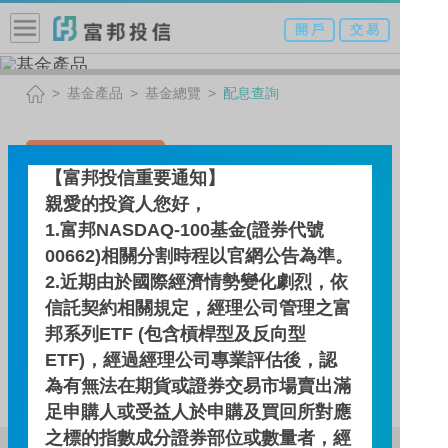
開 戶
交 易
基金產品
基金總覽
配息查詢
選擇其他基金
【富邦投信重要通知】
恒生國企ETF基金
親愛的投資人您好，
1.富邦NASDAQ-100基金(證券代號
證券代號：00700 證券簡稱：富邦恒生國企
00662)相關分割時程以官網公告為準。
2.近期由於國際經濟情勢變化劇烈，依
配息查詢
信託契約相關規定，經理公司管理之富
邦系列ETF (包含槓桿型及反向型
ETF)，經過經理公司專業評估後，認
此基金無配息資訊！
為有無法在期貨或證券交易市場賣出滿
足申購人或受益人於申購及買回所對應
之標的指數成分證券部位或數量者，經