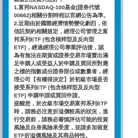
1.富邦NASDAQ-100基金(證券代號
基金績效
00662)相關分割時程以官網公告為準。
2.近期由於國際經濟情勢變化劇烈，依
信託契約相關規定，經理公司管理之富
期間
期間
三個月
六個月
一年
邦系列ETF (包含槓桿型及反向型
ETF)，經過經理公司專業評估後，認
基金報酬率(%)
基金報酬率(%)
77.17
90.70
167.18
124.40
為有無法在期貨或證券交易市場賣出滿
足申購人或受益人於申購及買回所對應
資料來源：投信投顧公會委託台大教授評比資料，富邦投信
之標的指數成分證券部位或數量者，經
整理。
資料日期：2026/06/30
理公司【有權得決定】於初級市場是否
接受系列ETF (包含槓桿型及反向型
ETF) 申購申請或買回申請。
自訂配息查詢區間
提醒您，於次級市場交易富邦系列ETF
時，請務必注意折溢價較高的狀況，進
~
行交易前，請務必審慎評估可能的投資
風險及自身風險承受度，並請多加留意
查 詢
ETF折溢價風險及其商品特性。