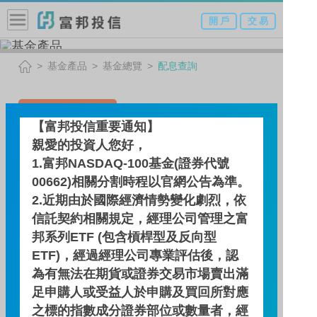
開 戶
交 易
基金產品
基金總覽
配息查詢
選擇其他基金
【富邦投信重要通知】
臺灣加權單日反向一倍基金
親愛的投資人您好，
1.富邦NASDAQ-100基金(證券代號
證券代號：00676R 證券簡稱：富邦臺灣加權
00662)相關分割時程以官網公告為準。
反1
2.近期由於國際經濟情勢變化劇烈，依
信託契約相關規定，經理公司管理之富
配息查詢
邦系列ETF (包含槓桿型及反向型
ETF)，經過經理公司專業評估後，認
為有無法在期貨或證券交易市場賣出滿
此基金無配息資訊！
足申購人或受益人於申購及買回所對應
之標的指數成分證券部位或數量者，經