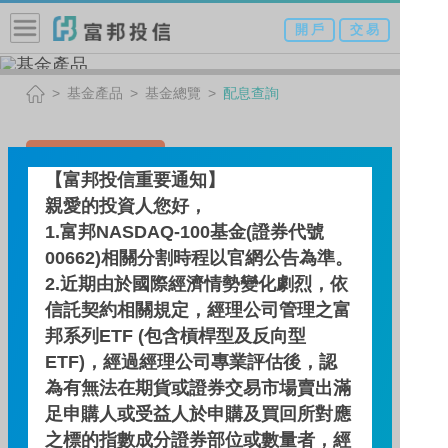
開 戶
交 易
基金產品
基金總覽
配息查詢
選擇其他基金
【富邦投信重要通知】
印度NIFTY單日反向一倍基
親愛的投資人您好，
1.富邦NASDAQ-100基金(證券代號
金
00662)相關分割時程以官網公告為準。
證券代號：00654R 證券簡稱：富邦印度反1
2.近期由於國際經濟情勢變化劇烈，依
信託契約相關規定，經理公司管理之富
邦系列ETF (包含槓桿型及反向型
配息查詢
ETF)，經過經理公司專業評估後，認
為有無法在期貨或證券交易市場賣出滿
此基金無配息資訊！
足申購人或受益人於申購及買回所對應
之標的指數成分證券部位或數量者，經