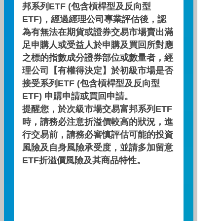
邦系列ETF (包含槓桿型及反向型
基金報酬率(%)
基金報酬率(%)
-20.64
25.71
105.27
126.96
ETF)，經過經理公司專業評估後，認
為有無法在期貨或證券交易市場賣出滿
資料來源：投信投顧公會委託台大教授評比資料，富邦投信
足申購人或受益人於申購及買回所對應
整理。
之標的指數成分證券部位或數量者，經
資料日期：2026/07/31
理公司【有權得決定】於初級市場是否
接受系列ETF (包含槓桿型及反向型
ETF) 申購申請或買回申請。
自訂配息查詢區間
提醒您，於次級市場交易富邦系列ETF
~
時，請務必注意折溢價較高的狀況，進
行交易前，請務必審慎評估可能的投資
查 詢
風險及自身風險承受度，並請多加留意
ETF折溢價風險及其商品特性。
配息資訊
新台幣 / 年配息