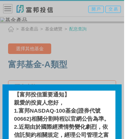
開 戶
交 易
基金產品
基金總覽
配息查詢
選擇其他基金
富邦基金-A類型
配息查詢
【富邦投信重要通知】
親愛的投資人您好，
基金績效
1.富邦NASDAQ-100基金(證券代號
00662)相關分割時程以官網公告為準。
2.近期由於國際經濟情勢變化劇烈，依
三個
六個
期間
期間
一年
月
月
信託契約相關規定，經理公司管理之富