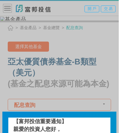
開 戶
交 易
基金產品
基金總覽
配息查詢
選擇其他基金
亞太優質債券基金-B類型
（美元）
(基金之配息來源可能為本金)
配息查詢
【富邦投信重要通知】
基金績效
親愛的投資人您好，