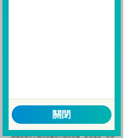
益；基金經理公司除盡善良管理人之注意義務外，不負
責本基金之盈虧，亦不保證最低之收益，投資人申購前
應詳閱基金公開說明書。本公司及各銷售機構備有簡式
公開說明書或公開說明書，歡迎索取；投資人亦可連結
至
富邦投信網頁
或
公開資訊觀測站
查詢。有關本基金運
用限制及投資風險之揭露請詳見本基金公開說明書。投
資人申購本基金係持有基金受益憑證，而非本文提及之
投資資產或標的。
基金經金管會核准，惟不表示本基金絕無風險。期貨信
託事業以往之經理績效不保證基金之最低投資收益；本
期貨信託事業除盡善良管理人之注意義務外，不負責本
基金之盈虧，亦不保證最低之收益；本文提及之經濟走
勢預測不必然代表本基金之績效；本基金之投資風險及
關閉
有關基金應負擔之費用已揭露於基金之公開說明書，投
資人申購前應詳閱基金公開說明書。本公司及各銷售機
構備有簡式公開說明書或公開說明書，歡迎索取；投資