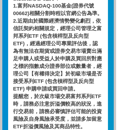
1.富邦NASDAQ-100基金(證券代號
期間
期間
三個月
六個月
一年
二年
00662)相關分割時程以官網公告為準。
2.近期由於國際經濟情勢變化劇烈，依
基金報酬率(%)
基金報酬率(%)
2.10
-0.01
3.45
10.04
信託契約相關規定，經理公司管理之富
邦系列ETF (包含槓桿型及反向型
資料來源：投信投顧公會委託台大教授評比資料，富邦投信
ETF)，經過經理公司專業評估後，認
整理。
為有無法在期貨或證券交易市場賣出滿
資料日期：2026/06/30
足申購人或受益人於申購及買回所對應
之標的指數成分證券部位或數量者，經
理公司【有權得決定】於初級市場是否
自訂配息查詢區間
接受系列ETF (包含槓桿型及反向型
~
ETF) 申購申請或買回申請。
提醒您，於次級市場交易富邦系列ETF
查 詢
時，請務必注意折溢價較高的狀況，進
行交易前，請務必審慎評估可能的投資
風險及自身風險承受度，並請多加留意
配息資訊
ETF折溢價風險及其商品特性。