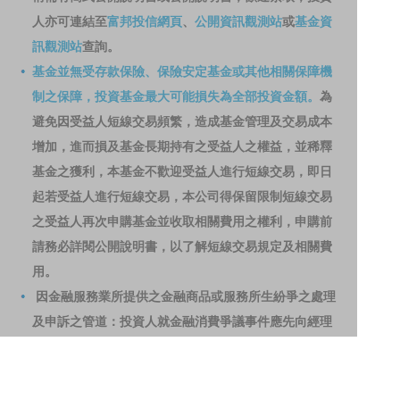
人亦可連結至
富邦投信網頁
、
公開資訊觀測站
或
基金資
訊觀測站
查詢。
基金並無受存款保險、保險安定基金或其他相關保障機
制之保障，投資基金最大可能損失為全部投資金額。
為
避免因受益人短線交易頻繁，造成基金管理及交易成本
增加，進而損及基金長期持有之受益人之權益，並稀釋
基金之獲利，本基金不歡迎受益人進行短線交易，即日
起若受益人進行短線交易，本公司得保留限制短線交易
之受益人再次申購基金並收取相關費用之權利，申購前
請務必詳閱公開說明書，以了解短線交易規定及相關費
用。
因金融服務業所提供之金融商品或服務所生紛爭之處理
及申訴之管道：投資人就金融消費爭議事件應先向經理
公司提出申訴，投資人不接受處理結果者，得向金融消
費爭議處理機構申請評議。本公司客服專線 0800-070-
388。財團法人金融消費評議中心電話：0800-789-