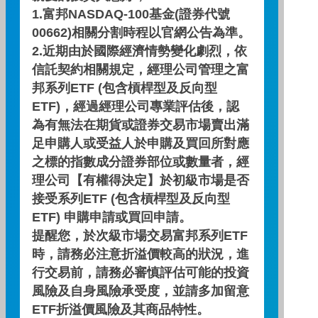
1.富邦NASDAQ-100基金(證券代號
期間
期間
三個月
六個月
一年
二年
00662)相關分割時程以官網公告為準。
2.近期由於國際經濟情勢變化劇烈，依
基金報酬率(%)
基金報酬率(%)
2.10
-0.01
3.45
10.04
信託契約相關規定，經理公司管理之富
邦系列ETF (包含槓桿型及反向型
資料來源：投信投顧公會委託台大教授評比資料，富邦投信
ETF)，經過經理公司專業評估後，認
整理。
為有無法在期貨或證券交易市場賣出滿
資料日期：2026/06/30
足申購人或受益人於申購及買回所對應
之標的指數成分證券部位或數量者，經
理公司【有權得決定】於初級市場是否
自訂配息查詢區間
接受系列ETF (包含槓桿型及反向型
~
ETF) 申購申請或買回申請。
提醒您，於次級市場交易富邦系列ETF
查 詢
時，請務必注意折溢價較高的狀況，進
行交易前，請務必審慎評估可能的投資
風險及自身風險承受度，並請多加留意
配息資訊
ETF折溢價風險及其商品特性。