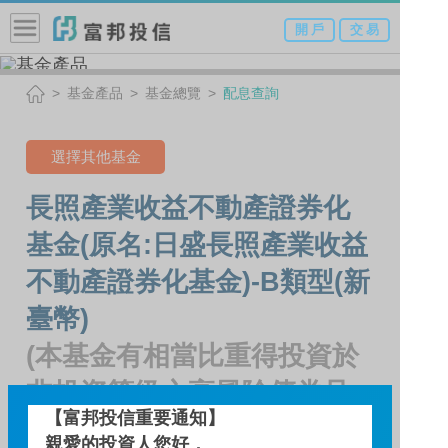
開 戶
交 易
基金產品
基金總覽
配息查詢
選擇其他基金
長照產業收益不動產證券化
基金(原名:日盛長照產業收益
不動產證券化基金)-B類型(新
臺幣)
(本基金有相當比重得投資於
非投資等級之高風險債券且
【富邦投信重要通知】
配息來源可能為本金)
親愛的投資人您好，