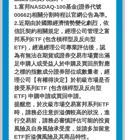
1.富邦NASDAQ-100基金(證券代號
00662)相關分割時程以官網公告為準。
配息查詢
2.近期由於國際經濟情勢變化劇烈，依
信託契約相關規定，經理公司管理之富
基金績效
邦系列ETF (包含槓桿型及反向型
ETF)，經過經理公司專業評估後，認
為有無法在期貨或證券交易市場賣出滿
期間
期間
三個月
六個月
一年
足申購人或受益人於申購及買回所對應
之標的指數成分證券部位或數量者，經
基金報酬率(%)
基金報酬率(%)
6.98
13.82
26.86
理公司【有權得決定】於初級市場是否
接受系列ETF (包含槓桿型及反向型
資料來源：投信投顧公會委託台大教授評比資料，富邦投信
ETF) 申購申請或買回申請。
整理。
資料日期：2026/07/31
提醒您，於次級市場交易富邦系列ETF
時，請務必注意折溢價較高的狀況，進
行交易前，請務必審慎評估可能的投資
自訂配息查詢區間
風險及自身風險承受度，並請多加留意
ETF折溢價風險及其商品特性。
~