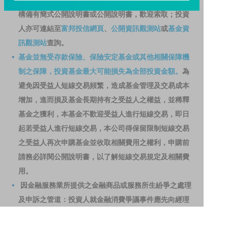
資人申購前應詳閱基金公開說明書。本公司及各銷售機
構備有簡式公開說明書或公開說明書，歡迎索取；投資
人亦可連結至
富邦投信網頁
、
公開資訊觀測站
或
基金資
訊觀測站
查詢。
基金並無受存款保險、保險安定基金或其他相關保障機
制之保障，投資基金最大可能損失為全部投資金額。
為
避免因受益人短線交易頻繁，造成基金管理及交易成本
增加，進而損及基金長期持有之受益人之權益，並稀釋
基金之獲利，本基金不歡迎受益人進行短線交易，即日
起若受益人進行短線交易，本公司得保留限制短線交易
之受益人再次申購基金並收取相關費用之權利，申購前
請務必詳閱公開說明書，以了解短線交易規定及相關費
用。
因金融服務業所提供之金融商品或服務所生紛爭之處理
及申訴之管道：投資人就金融消費爭議事件應先向經理
公司提出申訴，投資人不接受處理結果者，得向金融消