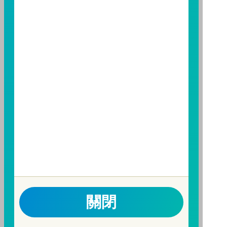
基金經金管會核准或同意生效，惟不表示絕無風險。基
金經理公司以往之經理績效不保證基金之最低投資收
益；基金經理公司除盡善良管理人之注意義務外，不負
責本基金之盈虧，亦不保證最低之收益，投資人申購前
應詳閱基金公開說明書。本公司及各銷售機構備有簡式
公開說明書或公開說明書，歡迎索取；投資人亦可連結
至
富邦投信網頁
或
公開資訊觀測站
查詢。有關本基金運
用限制及投資風險之揭露請詳見本基金公開說明書。投
資人申購本基金係持有基金受益憑證，而非本文提及之
投資資產或標的。
基金經金管會核准，惟不表示本基金絕無風險。期貨信
託事業以往之經理績效不保證基金之最低投資收益；本
期貨信託事業除盡善良管理人之注意義務外，不負責本
基金之盈虧，亦不保證最低之收益；本文提及之經濟走
關閉
勢預測不必然代表本基金之績效；本基金之投資風險及
有關基金應負擔之費用已揭露於基金之公開說明書，投