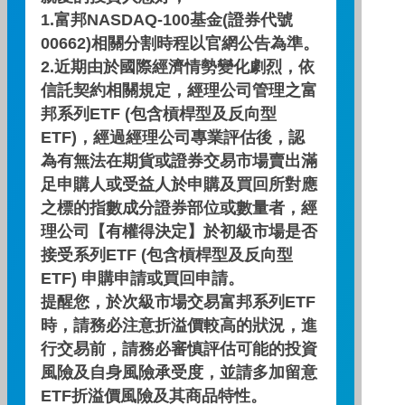
1.富邦NASDAQ-100基金(證券代號
00662)相關分割時程以官網公告為準。
配息查詢
2.近期由於國際經濟情勢變化劇烈，依
信託契約相關規定，經理公司管理之富
基金績效
邦系列ETF (包含槓桿型及反向型
ETF)，經過經理公司專業評估後，認
為有無法在期貨或證券交易市場賣出滿
期間
期間
三個月
六個月
一年
足申購人或受益人於申購及買回所對應
之標的指數成分證券部位或數量者，經
基金報酬率(%)
基金報酬率(%)
6.98
13.82
26.86
理公司【有權得決定】於初級市場是否
接受系列ETF (包含槓桿型及反向型
資料來源：投信投顧公會委託台大教授評比資料，富邦投信
ETF) 申購申請或買回申請。
整理。
資料日期：2026/07/31
提醒您，於次級市場交易富邦系列ETF
時，請務必注意折溢價較高的狀況，進
行交易前，請務必審慎評估可能的投資
自訂配息查詢區間
風險及自身風險承受度，並請多加留意
ETF折溢價風險及其商品特性。
~