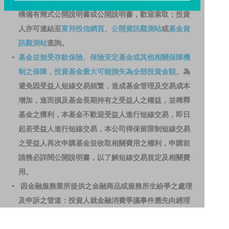
資人申購前應詳閱基金公開說明書。本公司及各銷售機
構備有簡式公開說明書或公開說明書，歡迎索取；投資
人亦可連結至
富邦投信網頁
、
公開資訊觀測站
或
基金資
訊觀測站
查詢。
基金並無受存款保險、保險安定基金或其他相關保障機
制之保障，投資基金最大可能損失為全部投資金額。
為
避免因受益人短線交易頻繁，造成基金管理及交易成本
增加，進而損及基金長期持有之受益人之權益，並稀釋
基金之獲利，本基金不歡迎受益人進行短線交易，即日
起若受益人進行短線交易，本公司得保留限制短線交易
之受益人再次申購基金並收取相關費用之權利，申購前
請務必詳閱公開說明書，以了解短線交易規定及相關費
用。
因金融服務業所提供之金融商品或服務所生紛爭之處理
及申訴之管道：投資人就金融消費爭議事件應先向經理
公司提出申訴，投資人不接受處理結果者，得向金融消