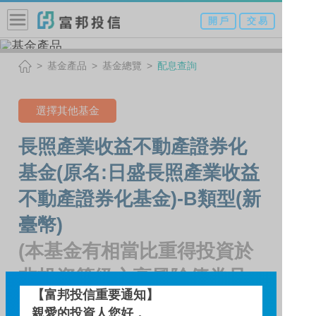
開 戶
交 易
基金產品
基金總覽
配息查詢
選擇其他基金
長照產業收益不動產證券化
基金(原名:日盛長照產業收益
不動產證券化基金)-B類型(新
臺幣)
(本基金有相當比重得投資於
非投資等級之高風險債券且
【富邦投信重要通知】
配息來源可能為本金)
親愛的投資人您好，