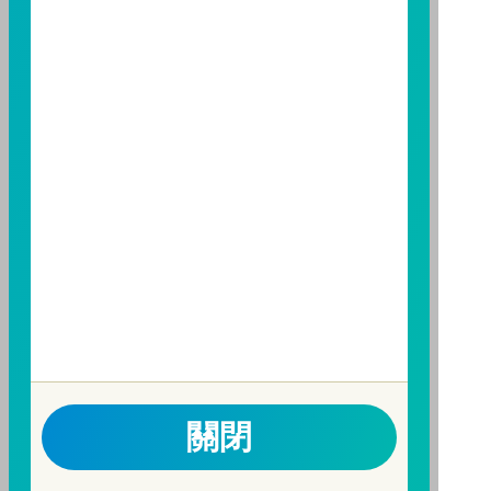
基金經金管會核准或同意生效，惟不表示絕無風險。基
金經理公司以往之經理績效不保證基金之最低投資收
益；基金經理公司除盡善良管理人之注意義務外，不負
責本基金之盈虧，亦不保證最低之收益，投資人申購前
應詳閱基金公開說明書。本公司及各銷售機構備有簡式
公開說明書或公開說明書，歡迎索取；投資人亦可連結
至
富邦投信網頁
或
公開資訊觀測站
查詢。有關本基金運
用限制及投資風險之揭露請詳見本基金公開說明書。投
資人申購本基金係持有基金受益憑證，而非本文提及之
投資資產或標的。
基金經金管會核准，惟不表示本基金絕無風險。期貨信
託事業以往之經理績效不保證基金之最低投資收益；本
期貨信託事業除盡善良管理人之注意義務外，不負責本
基金之盈虧，亦不保證最低之收益；本文提及之經濟走
關閉
勢預測不必然代表本基金之績效；本基金之投資風險及
有關基金應負擔之費用已揭露於基金之公開說明書，投