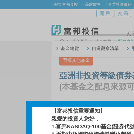
關於富邦金控
品牌故事
企業社會責任
開 戶
交 易
交
基金產品
基金總覽
配息查
基金總覽
自選觀察清單
選擇其他基金
亞洲非投資等級債券基
(本基金之配息來源可
【富邦投信重要通知】
基金檔案
淨值
親愛的投資人您好，
1.富邦NASDAQ-100基金(證券