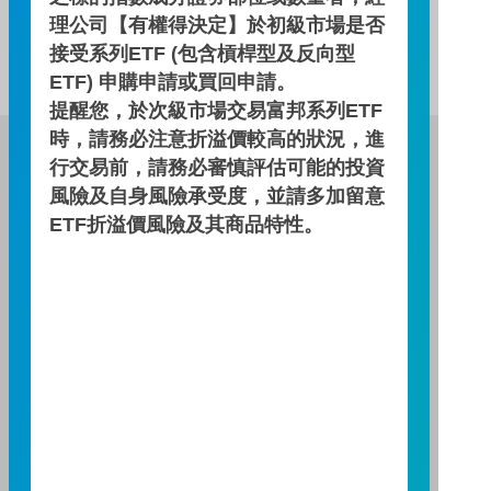
理公司【有權得決定】於初級市場是否
此基金無配息資訊！
接受系列ETF (包含槓桿型及反向型
ETF) 申購申請或買回申請。
提醒您，於次級市場交易富邦系列ETF
時，請務必注意折溢價較高的狀況，進
富邦證券投資信託股份有限公司
行交易前，請務必審慎評估可能的投資
服務專線：0800-070-388
風險及自身風險承受度，並請多加留意
營業人：富邦證券投資信託股份有限公司
ETF折溢價風險及其商品特性。
營利事業統一編號：86384949
114 年金管投信新字第 001 號
台北總公司
台北市敦化南路一段108號8樓
TEL：(02)8771-6688
FAX：(02)8771-6788
台中分公司
台中市柳川西路二段196號7樓