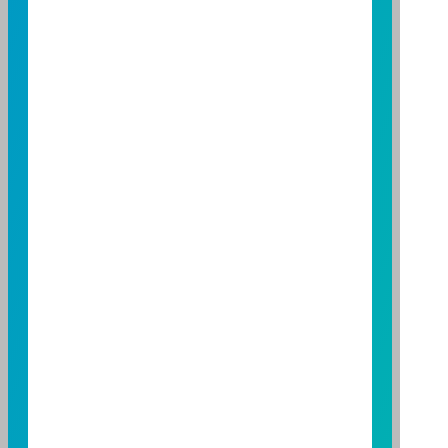
公開說明書或公開說明書，歡迎索取；投資人亦可連結
至
富邦投信網頁
或
公開資訊觀測站
查詢。有關本基金運
用限制及投資風險之揭露請詳見本基金公開說明書。投
資人申購本基金係持有基金受益憑證，而非本文提及之
投資資產或標的。
基金經金管會核准，惟不表示本基金絕無風險。期貨信
託事業以往之經理績效不保證基金之最低投資收益；本
期貨信託事業除盡善良管理人之注意義務外，不負責本
基金之盈虧，亦不保證最低之收益；本文提及之經濟走
勢預測不必然代表本基金之績效；本基金之投資風險及
有關基金應負擔之費用已揭露於基金之公開說明書，投
資人申購前應詳閱基金公開說明書。本公司及各銷售機
構備有簡式公開說明書或公開說明書，歡迎索取；投資
人亦可連結至
富邦投信網頁
、
公開資訊觀測站
或
基金資
訊觀測站
查詢。
基金並無受存款保險、保險安定基金或其他相關保障機