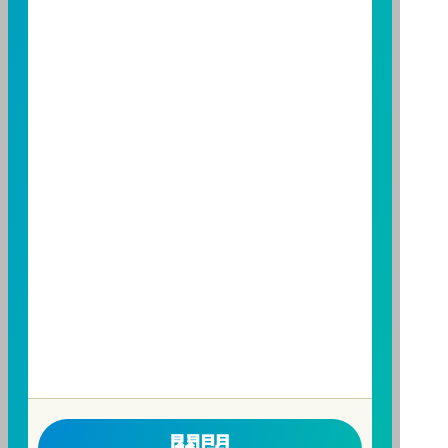
制之保障，投資基金最大可能損失為全部投資金額。
為
避免因受益人短線交易頻繁，造成基金管理及交易成本
增加，進而損及基金長期持有之受益人之權益，並稀釋
基金之獲利，本基金不歡迎受益人進行短線交易，即日
起若受益人進行短線交易，本公司得保留限制短線交易
之受益人再次申購基金並收取相關費用之權利，申購前
請務必詳閱公開說明書，以了解短線交易規定及相關費
用。
因金融服務業所提供之金融商品或服務所生紛爭之處理
及申訴之管道：投資人就金融消費爭議事件應先向經理
公司提出申訴，投資人不接受處理結果者，得向金融消
費爭議處理機構申請評議。本公司客服專線 0800-070-
388。財團法人金融消費評議中心電話：0800-789-
885，網址：
http://www.foi.org.tw
查詢。
洗錢防制警語
一、防杜非法洗錢，保障自身財產安全。