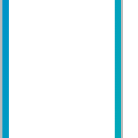
TEL：(04)2220-7166
FAX：(04)2220-7128
高雄分公司
高雄市民族二路95號3樓
TEL：(07)238-4577
FAX：(07)236-4571
基金警語
+
【富邦投信獨立經營管理】
基金經金管會核准或同意生效，惟不表示絕無風險。基
金經理公司以往之經理績效不保證基金之最低投資收
益；基金經理公司除盡善良管理人之注意義務外，不負
責本基金之盈虧，亦不保證最低之收益，投資人申購前
應詳閱基金公開說明書。本公司及各銷售機構備有簡式