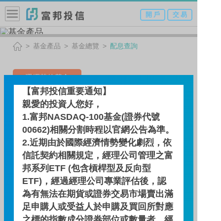
開 戶
交 易
基金產品
基金總覽
配息查詢
選擇其他基金
【富邦投信重要通知】
亞洲非投資等級債券基金(原
親愛的投資人您好，
1.富邦NASDAQ-100基金(證券代號
名:日盛亞洲非投資等級債券
00662)相關分割時程以官網公告為準。
基金)-A類型(美元)
2.近期由於國際經濟情勢變化劇烈，依
(本基金之配息來源可能為本
信託契約相關規定，經理公司管理之富
邦系列ETF (包含槓桿型及反向型
金)
ETF)，經過經理公司專業評估後，認
為有無法在期貨或證券交易市場賣出滿
足申購人或受益人於申購及買回所對應
配息查詢
之標的指數成分證券部位或數量者，經