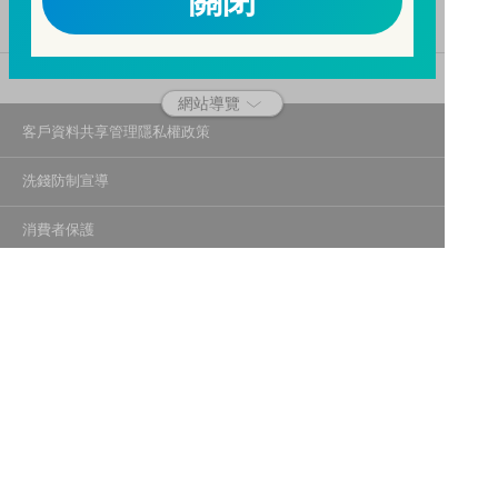
關閉
二、開戶審查做得好，客戶權益有保障。
三、自己權益要顧好，淪為人頭累累累！
114年金管投信新字第001號。
網站導覽
客戶資料共享管理隱私權政策
洗錢防制宣導
消費者保護
Fubon.com網站個人資料保護告知聲明
投資人資訊安全說明
隱私權聲明
個人資料保護法應告知投資人事項
富邦證券投資信託股份有限公司
建議瀏覽器版本：最新版本 Chrome、Firefox、Safari、Edge