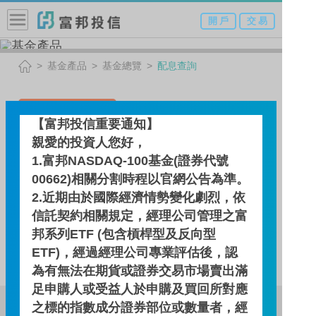
開 戶
交 易
基金產品
基金總覽
配息查詢
選擇其他基金
【富邦投信重要通知】
親愛的投資人您好，
台灣心基金
1.富邦NASDAQ-100基金(證券代號
00662)相關分割時程以官網公告為準。
配息查詢
2.近期由於國際經濟情勢變化劇烈，依
信託契約相關規定，經理公司管理之富
邦系列ETF (包含槓桿型及反向型
此基金無配息資訊！
ETF)，經過經理公司專業評估後，認
為有無法在期貨或證券交易市場賣出滿
足申購人或受益人於申購及買回所對應
富邦證券投資信託股份有限公司
之標的指數成分證券部位或數量者，經