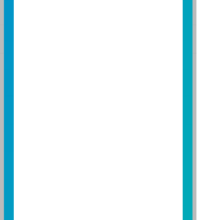
FAX：(07)236-4571
基金警語
+
【富邦投信獨立經營管理】
基金經金管會核准或同意生效，惟不表示絕無風險。基
金經理公司以往之經理績效不保證基金之最低投資收
益；基金經理公司除盡善良管理人之注意義務外，不負
責本基金之盈虧，亦不保證最低之收益，投資人申購前
應詳閱基金公開說明書。本公司及各銷售機構備有簡式
公開說明書或公開說明書，歡迎索取；投資人亦可連結
至
富邦投信網頁
或
公開資訊觀測站
查詢。有關本基金運
用限制及投資風險之揭露請詳見本基金公開說明書。投
資人申購本基金係持有基金受益憑證，而非本文提及之
投資資產或標的。
基金經金管會核准，惟不表示本基金絕無風險。期貨信