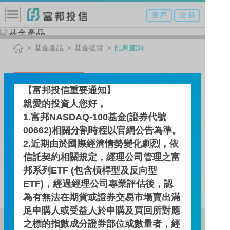
開 戶
交 易
基金產品
基金總覽
配息查詢
選擇其他基金
【富邦投信重要通知】
親愛的投資人您好，
高成長基金
1.富邦NASDAQ-100基金(證券代號
00662)相關分割時程以官網公告為準。
配息查詢
2.近期由於國際經濟情勢變化劇烈，依
信託契約相關規定，經理公司管理之富
邦系列ETF (包含槓桿型及反向型
此基金無配息資訊！
ETF)，經過經理公司專業評估後，認
為有無法在期貨或證券交易市場賣出滿
足申購人或受益人於申購及買回所對應
富邦證券投資信託股份有限公司
之標的指數成分證券部位或數量者，經