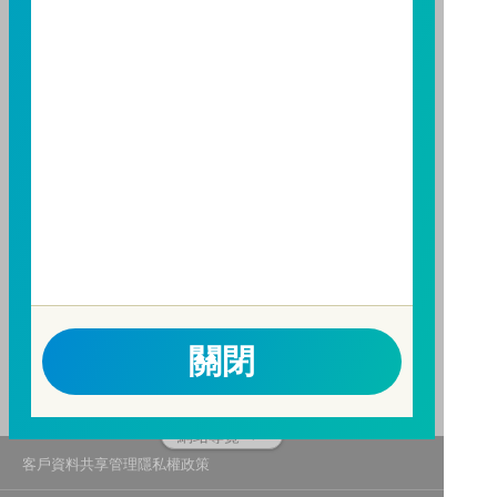
請務必詳閱公開說明書，以了解短線交易規定及相關費
用。
因金融服務業所提供之金融商品或服務所生紛爭之處理
及申訴之管道：投資人就金融消費爭議事件應先向經理
公司提出申訴，投資人不接受處理結果者，得向金融消
費爭議處理機構申請評議。本公司客服專線 0800-070-
388。財團法人金融消費評議中心電話：0800-789-
885，網址：
http://www.foi.org.tw
查詢。
洗錢防制警語
一、防杜非法洗錢，保障自身財產安全。
二、開戶審查做得好，客戶權益有保障。
關閉
三、自己權益要顧好，淪為人頭累累累！
114年金管投信新字第001號。
網站導覽
客戶資料共享管理隱私權政策