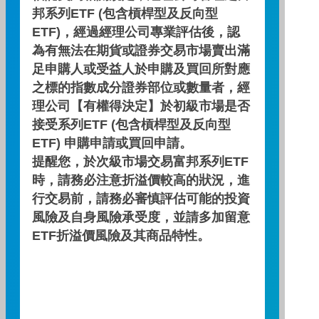
基金績效
邦系列ETF (包含槓桿型及反向型
ETF)，經過經理公司專業評估後，認
為有無法在期貨或證券交易市場賣出滿
期間
期間
三個月
六個月
一年
足申購人或受益人於申購及買回所對應
之標的指數成分證券部位或數量者，經
基金報酬率(%)
基金報酬率(%)
13.85
9.30
-
理公司【有權得決定】於初級市場是否
接受系列ETF (包含槓桿型及反向型
資料來源：投信投顧公會委託台大教授評比資料，富邦投信
整理。
ETF) 申購申請或買回申請。
資料日期：2026/06/30
提醒您，於次級市場交易富邦系列ETF
時，請務必注意折溢價較高的狀況，進
行交易前，請務必審慎評估可能的投資
自訂配息查詢區間
風險及自身風險承受度，並請多加留意
ETF折溢價風險及其商品特性。
~
查 詢