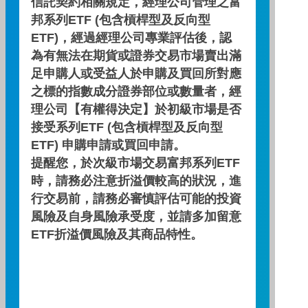
信託契約相關規定，經理公司管理之富
邦系列ETF (包含槓桿型及反向型
ETF)，經過經理公司專業評估後，認
期間
期間
三個月
六個月
一年
為有無法在期貨或證券交易市場賣出滿
足申購人或受益人於申購及買回所對應
基金報酬率(%)
基金報酬率(%)
62.42
73.71
108.37
之標的指數成分證券部位或數量者，經
理公司【有權得決定】於初級市場是否
資料來源：投信投顧公會委託台大教授評比資料，富邦投信
整理。
接受系列ETF (包含槓桿型及反向型
資料日期：2026/06/30
ETF) 申購申請或買回申請。
提醒您，於次級市場交易富邦系列ETF
時，請務必注意折溢價較高的狀況，進
自訂配息查詢區間
行交易前，請務必審慎評估可能的投資
風險及自身風險承受度，並請多加留意
~
ETF折溢價風險及其商品特性。
查 詢