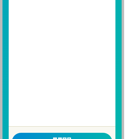
資人申購本基金係持有基金受益憑證，而非本文提及之
投資資產或標的。
基金經金管會核准，惟不表示本基金絕無風險。期貨信
託事業以往之經理績效不保證基金之最低投資收益；本
期貨信託事業除盡善良管理人之注意義務外，不負責本
基金之盈虧，亦不保證最低之收益；本文提及之經濟走
勢預測不必然代表本基金之績效；本基金之投資風險及
有關基金應負擔之費用已揭露於基金之公開說明書，投
資人申購前應詳閱基金公開說明書。本公司及各銷售機
構備有簡式公開說明書或公開說明書，歡迎索取；投資
人亦可連結至
富邦投信網頁
、
公開資訊觀測站
或
基金資
訊觀測站
查詢。
基金並無受存款保險、保險安定基金或其他相關保障機
制之保障，投資基金最大可能損失為全部投資金額。
為
避免因受益人短線交易頻繁，造成基金管理及交易成本
增加，進而損及基金長期持有之受益人之權益，並稀釋