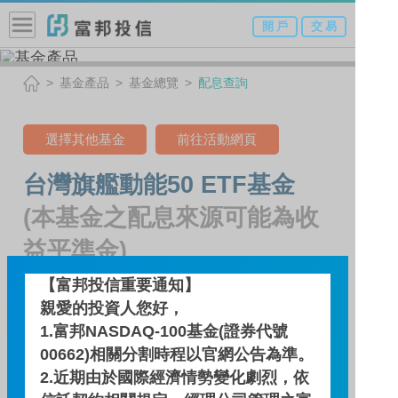
開 戶
交 易
基金產品
基金總覽
配息查詢
選擇其他基金
前往活動網頁
台灣旗艦動能50 ETF基金
(本基金之配息來源可能為收
益平準金)
證券代號：009802 證券簡稱：富邦旗艦50
【富邦投信重要通知】
親愛的投資人您好，
1.富邦NASDAQ-100基金(證券代號
配息查詢
00662)相關分割時程以官網公告為準。
2.近期由於國際經濟情勢變化劇烈，依
基金績效