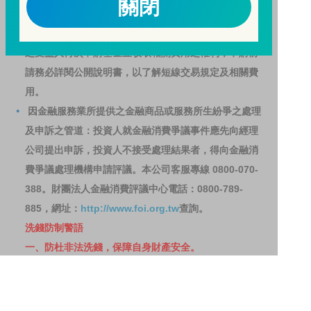
關閉
基金之獲利，本基金不歡迎受益人進行短線交易，即日
起若受益人進行短線交易，本公司得保留限制短線交易
之受益人再次申購基金並收取相關費用之權利，申購前
請務必詳閱公開說明書，以了解短線交易規定及相關費
用。
因金融服務業所提供之金融商品或服務所生紛爭之處理
及申訴之管道：投資人就金融消費爭議事件應先向經理
公司提出申訴，投資人不接受處理結果者，得向金融消
費爭議處理機構申請評議。本公司客服專線 0800-070-
388。財團法人金融消費評議中心電話：0800-789-
885，網址：
http://www.foi.org.tw
查詢。
洗錢防制警語
一、防杜非法洗錢，保障自身財產安全。
二、開戶審查做得好，客戶權益有保障。
三、自己權益要顧好，淪為人頭累累累！
114年金管投信新字第001號。