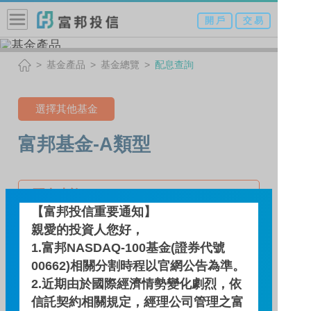
開 戶
交 易
基金產品
基金總覽
配息查詢
選擇其他基金
富邦基金-A類型
配息查詢
【富邦投信重要通知】
親愛的投資人您好，
基金績效
1.富邦NASDAQ-100基金(證券代號
00662)相關分割時程以官網公告為準。
2.近期由於國際經濟情勢變化劇烈，依
三個
六個
期間
期間
一年
月
月
信託契約相關規定，經理公司管理之富