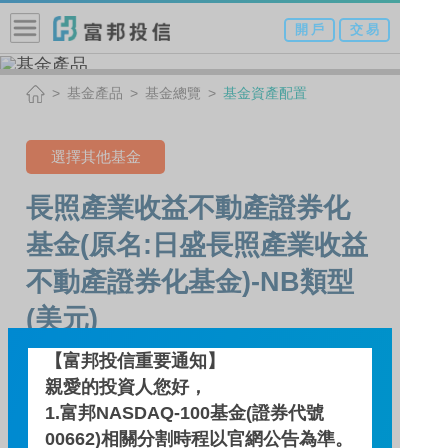
開 戶
交 易
基金產品
基金總覽
基金資產配置
選擇其他基金
長照產業收益不動產證券化
基金(原名:日盛長照產業收益
不動產證券化基金)-NB類型
(美元)
(本基金有相當比重得投資於
【富邦投信重要通知】
親愛的投資人您好，
非投資等級之高風險債券且
1.富邦NASDAQ-100基金(證券代號
配息來源可能為本金)
00662)相關分割時程以官網公告為準。