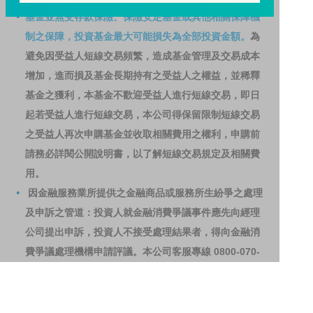
基金並無受存款保險、保險安定基金或其他相關保障機
制之保障，投資基金最大可能損失為全部投資金額。
為
避免因受益人短線交易頻繁，造成基金管理及交易成本
增加，進而損及基金長期持有之受益人之權益，並稀釋
基金之獲利，本基金不歡迎受益人進行短線交易，即日
起若受益人進行短線交易，本公司得保留限制短線交易
之受益人再次申購基金並收取相關費用之權利，申購前
請務必詳閱公開說明書，以了解短線交易規定及相關費
用。
因金融服務業所提供之金融商品或服務所生紛爭之處理
及申訴之管道：投資人就金融消費爭議事件應先向經理
公司提出申訴，投資人不接受處理結果者，得向金融消
費爭議處理機構申請評議。本公司客服專線 0800-070-
388。財團法人金融消費評議中心電話：0800-789-
885，網址：
http://www.foi.org.tw
查詢。
洗錢防制警語