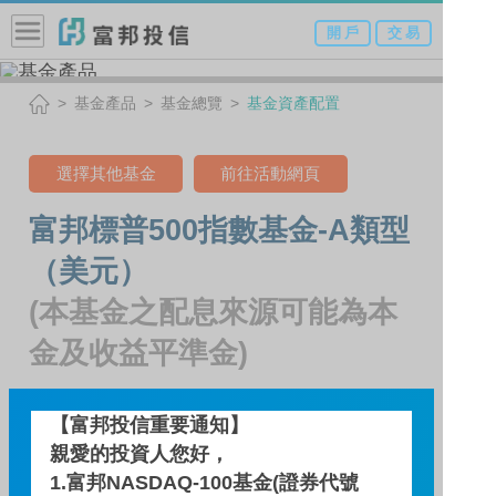
開 戶
交 易
基金產品
基金總覽
基金資產配置
選擇其他基金
前往活動網頁
富邦標普500指數基金-A類型
（美元）
(本基金之配息來源可能為本
金及收益平準金)
【富邦投信重要通知】
基金資產配置
親愛的投資人您好，
1.富邦NASDAQ-100基金(證券代號