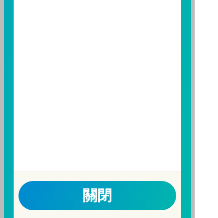
應詳閱基金公開說明書。本公司及各銷售機構備有簡式
公開說明書或公開說明書，歡迎索取；投資人亦可連結
至
富邦投信網頁
或
公開資訊觀測站
查詢。有關本基金運
用限制及投資風險之揭露請詳見本基金公開說明書。投
資人申購本基金係持有基金受益憑證，而非本文提及之
投資資產或標的。
基金經金管會核准，惟不表示本基金絕無風險。期貨信
託事業以往之經理績效不保證基金之最低投資收益；本
期貨信託事業除盡善良管理人之注意義務外，不負責本
基金之盈虧，亦不保證最低之收益；本文提及之經濟走
勢預測不必然代表本基金之績效；本基金之投資風險及
有關基金應負擔之費用已揭露於基金之公開說明書，投
資人申購前應詳閱基金公開說明書。本公司及各銷售機
構備有簡式公開說明書或公開說明書，歡迎索取；投資
關閉
人亦可連結至
富邦投信網頁
、
公開資訊觀測站
或
基金資
訊觀測站
查詢。