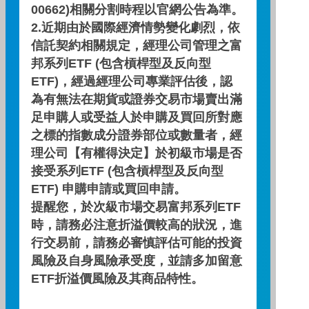
投資項目比例
00662)相關分割時程以官網公告為準。
2.近期由於國際經濟情勢變化劇烈，依
信託契約相關規定，經理公司管理之富
投資項目
比例(%)
邦系列ETF (包含槓桿型及反向型
ETF)，經過經理公司專業評估後，認
資訊技術
37.43
為有無法在期貨或證券交易市場賣出滿
足申購人或受益人於申購及買回所對應
金融
11.70
之標的指數成分證券部位或數量者，經
理公司【有權得決定】於初級市場是否
通訊服務
9.67
接受系列ETF (包含槓桿型及反向型
ETF) 申購申請或買回申請。
提醒您，於次級市場交易富邦系列ETF
非核心消費
9.31
時，請務必注意折溢價較高的狀況，進
行交易前，請務必審慎評估可能的投資
醫療保健
8.87
風險及自身風險承受度，並請多加留意
ETF折溢價風險及其商品特性。
工業
8.79