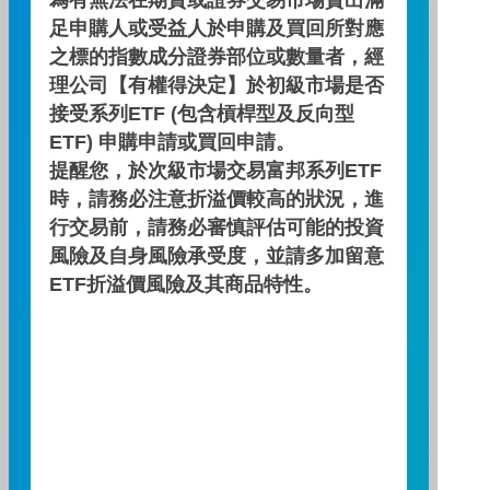
足申購人或受益人於申購及買回所對應
/
AWARDS
之標的指數成分證券部位或數量者，經
理公司【有權得決定】於初級市場是否
多年來，富邦投信屢獲
接受系列ETF (包含槓桿型及反向型
國內外專業機構多項大
ETF) 申購申請或買回申請。
獎肯定！
提醒您，於次級市場交易富邦系列ETF
時，請務必注意折溢價較高的狀況，進
我們始終堅信，透過我們嚴謹穩健的
行交易前，請務必審慎評估可能的投資
操作風格、對市場的洞察力、以及對
風險及自身風險承受度，並請多加留意
風險管理的堅持，不僅資產管理能力
ETF折溢價風險及其商品特性。
有目共睹，亦能持續創造佳績。
2016