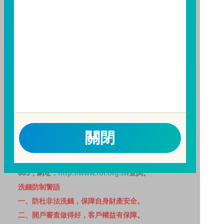
避免因受益人短線交易頻繁，造成基金管理及交易成本
增加，進而損及基金長期持有之受益人之權益，並稀釋
基金之獲利，本基金不歡迎受益人進行短線交易，即日
起若受益人進行短線交易，本公司得保留限制短線交易
之受益人再次申購基金並收取相關費用之權利，申購前
請務必詳閱公開說明書，以了解短線交易規定及相關費
用。
因金融服務業所提供之金融商品或服務所生紛爭之處理
及申訴之管道：投資人就金融消費爭議事件應先向經理
公司提出申訴，投資人不接受處理結果者，得向金融消
關閉
費爭議處理機構申請評議。本公司客服專線 0800-070-
388。財團法人金融消費評議中心電話：0800-789-
885，網址：
http://www.foi.org.tw
查詢。
洗錢防制警語
一、防杜非法洗錢，保障自身財產安全。
二、開戶審查做得好，客戶權益有保障。