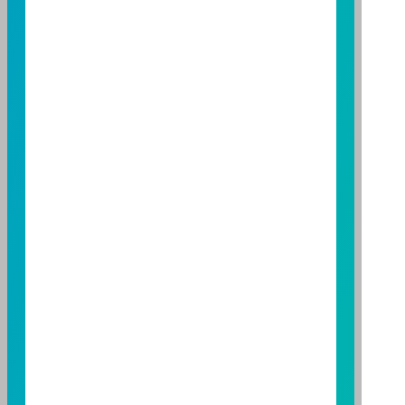
至
富邦投信網頁
或
公開資訊觀測站
查詢。有關本基金運
用限制及投資風險之揭露請詳見本基金公開說明書。投
資人申購本基金係持有基金受益憑證，而非本文提及之
投資資產或標的。
基金經金管會核准，惟不表示本基金絕無風險。期貨信
託事業以往之經理績效不保證基金之最低投資收益；本
期貨信託事業除盡善良管理人之注意義務外，不負責本
基金之盈虧，亦不保證最低之收益；本文提及之經濟走
勢預測不必然代表本基金之績效；本基金之投資風險及
有關基金應負擔之費用已揭露於基金之公開說明書，投
資人申購前應詳閱基金公開說明書。本公司及各銷售機
構備有簡式公開說明書或公開說明書，歡迎索取；投資
人亦可連結至
富邦投信網頁
、
公開資訊觀測站
或
基金資
訊觀測站
查詢。
基金並無受存款保險、保險安定基金或其他相關保障機
制之保障，投資基金最大可能損失為全部投資金額。
為