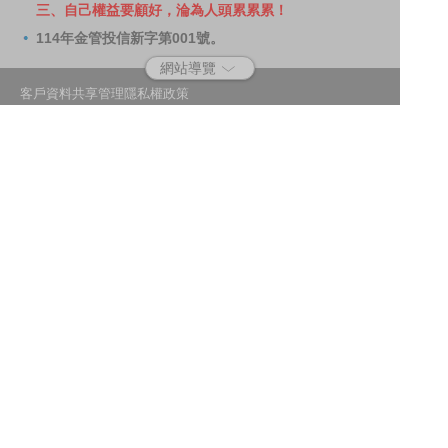
三、自己權益要顧好，淪為人頭累累累！
114年金管投信新字第001號。
網站導覽
客戶資料共享管理隱私權政策
洗錢防制宣導
消費者保護
Fubon.com網站個人資料保護告知聲明
投資人資訊安全說明
隱私權聲明
個人資料保護法應告知投資人事項
富邦證券投資信託股份有限公司
建議瀏覽器版本：最新版本 Chrome、Firefox、Safari、Edge