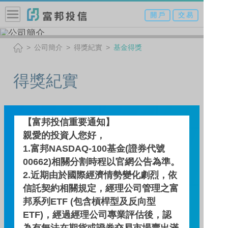
開 戶
交 易
公司簡介
得獎紀實
基金得獎
得獎紀實
【富邦投信重要通知】
基金得獎
親愛的投資人您好，
1.富邦NASDAQ-100基金(證券代號
00662)相關分割時程以官網公告為準。
236
2.近期由於國際經濟情勢變化劇烈，依
信託契約相關規定，經理公司管理之富
邦系列ETF (包含槓桿型及反向型
ETF)，經過經理公司專業評估後，認
為有無法在期貨或證券交易市場賣出滿