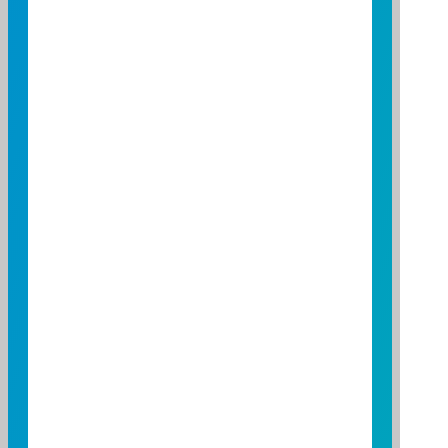
第二屆期貨鑽石獎股票型證券投資
信託基金類別
富邦長紅基金榮獲第二屆期貨鑽石獎股
票型證券投資信託基金類別
資料來源：
標準普爾台灣基金獎出自標準普爾公司
(Standard & Poor’s Fund Services)；
傑出基金金鑽獎出自台北金融研究發展基金會；
LSEG理柏台灣基金獎；
Asia Asset Management ETF and Indexing Awards
2015出自Asia Asset Management網站；
金彝獎傑出金融創新獎出自中華民國證券暨期貨
市場發展基金會；期貨鑽石獎出自臺灣期貨交易
所；
指標年度台灣基金大獎出自指標(Benchmark)公
司；
SMART智富台灣基金獎出自晨星(Morning star)
公司；
商周Smart智富台灣基金獎；
財資雜誌The Asset Triple A出自財資雜誌。