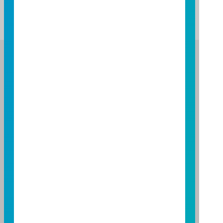
富邦證券投資信託股份有限公司
服務專線：0800-070-388
營業人：富邦證券投資信託股份有限公司
營利事業統一編號：86384949
114 年金管投信新字第 001 號
台北總公司
台北市敦化南路一段108號8樓
TEL：(02)8771-6688
FAX：(02)8771-6788
台中分公司
台中市柳川西路二段196號7樓
TEL：(04)2220-7166