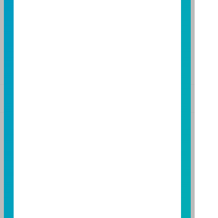
FAX：(04)2220-7128
高雄分公司
高雄市民族二路95號3樓
TEL：(07)238-4577
FAX：(07)236-4571
基金警語
+
【富邦投信獨立經營管理】
基金經金管會核准或同意生效，惟不表示絕無風險。基
金經理公司以往之經理績效不保證基金之最低投資收
益；基金經理公司除盡善良管理人之注意義務外，不負
責本基金之盈虧，亦不保證最低之收益，投資人申購前
應詳閱基金公開說明書。本公司及各銷售機構備有簡式
公開說明書或公開說明書，歡迎索取；投資人亦可連結