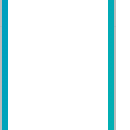
基金警語
+
【富邦投信獨立經營管理】
基金經金管會核准或同意生效，惟不表示絕無風險。基
金經理公司以往之經理績效不保證基金之最低投資收
益；基金經理公司除盡善良管理人之注意義務外，不負
責本基金之盈虧，亦不保證最低之收益，投資人申購前
應詳閱基金公開說明書。本公司及各銷售機構備有簡式
公開說明書或公開說明書，歡迎索取；投資人亦可連結
至
富邦投信網頁
或
公開資訊觀測站
查詢。有關本基金運
用限制及投資風險之揭露請詳見本基金公開說明書。投
資人申購本基金係持有基金受益憑證，而非本文提及之
投資資產或標的。
基金經金管會核准，惟不表示本基金絕無風險。期貨信