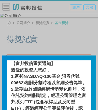
開 戶
交 易
公司簡介
得獎紀實
基金得獎
得獎紀實
基金得獎
【富邦投信重要通知】
親愛的投資人您好，
1.富邦NASDAQ-100基金(證券代號
236
00662)相關分割時程以官網公告為準。
2.近期由於國際經濟情勢變化劇烈，依
信託契約相關規定，經理公司管理之富
邦系列ETF (包含槓桿型及反向型
ETF)，經過經理公司專業評估後，認