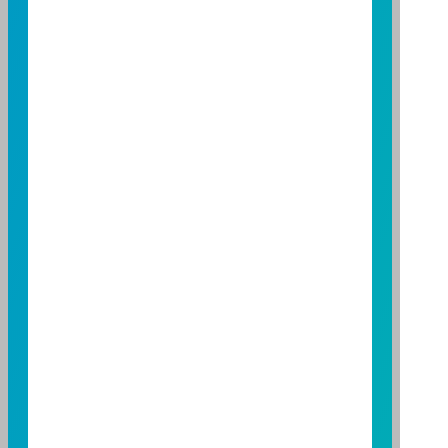
營業人：富邦證券投資信託股份有限公司
營利事業統一編號：86384949
114 年金管投信新字第 001 號
台北總公司
台北市敦化南路一段108號8樓
TEL：(02)8771-6688
FAX：(02)8771-6788
台中分公司
台中市柳川西路二段196號7樓
TEL：(04)2220-7166
FAX：(04)2220-7128
高雄分公司
高雄市民族二路95號3樓
TEL：(07)238-4577
FAX：(07)236-4571