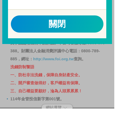
請務必詳閱公開說明書，以了解短線交易規定及相關費
用。
因金融服務業所提供之金融商品或服務所生紛爭之處理
關閉
及申訴之管道：投資人就金融消費爭議事件應先向經理
公司提出申訴，投資人不接受處理結果者，得向金融消
費爭議處理機構申請評議。本公司客服專線 0800-070-
388。財團法人金融消費評議中心電話：0800-789-
885，網址：
http://www.foi.org.tw
查詢。
洗錢防制警語
一、防杜非法洗錢，保障自身財產安全。
二、開戶審查做得好，客戶權益有保障。
三、自己權益要顧好，淪為人頭累累累！
114年金管投信新字第001號。
網站導覽
客戶資料共享管理隱私權政策
洗錢防制宣導