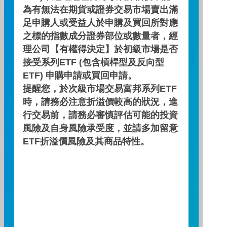
為有無法在期貨或證券交易市場賣出滿
/
AWARDS
足申購人或受益人於申購及買回所對應
之標的指數成分證券部位或數量者，經
多年來，富邦投信屢獲
理公司【有權得決定】於初級市場是否
國內外專業機構多項大
接受系列ETF (包含槓桿型及反向型
ETF) 申購申請或買回申請。
獎肯定！
提醒您，於次級市場交易富邦系列ETF
時，請務必注意折溢價較高的狀況，進
我們始終堅信，透過我們嚴謹穩健的
操作風格、對市場的洞察力、以及對
行交易前，請務必審慎評估可能的投資
風險管理的堅持，不僅資產管理能力
風險及自身風險承受度，並請多加留意
有目共睹，亦能持續創造佳績。
ETF折溢價風險及其商品特性。
2011