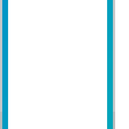
標準普爾台灣基金獎出自標準普爾公司
(Standard & Poor’s Fund Services)；
傑出基金金鑽獎出自台北金融研究發展基金會；
LSEG理柏台灣基金獎；
Asia Asset Management ETF and Indexing Awards
2015出自Asia Asset Management網站；
金彝獎傑出金融創新獎出自中華民國證券暨期貨
市場發展基金會；期貨鑽石獎出自臺灣期貨交易
所；
指標年度台灣基金大獎出自指標(Benchmark)公
司；
SMART智富台灣基金獎出自晨星(Morning star)
公司；
商周Smart智富台灣基金獎；
財資雜誌The Asset Triple A出自財資雜誌。
富邦證券投資信託股份有限公司
服務專線：0800-070-388