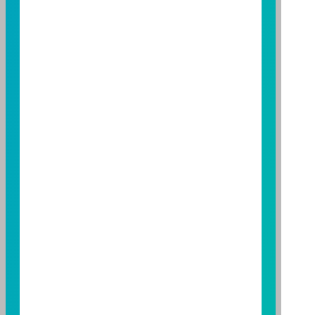
託事業以往之經理績效不保證基金之最低投資收益；本
期貨信託事業除盡善良管理人之注意義務外，不負責本
基金之盈虧，亦不保證最低之收益；本文提及之經濟走
勢預測不必然代表本基金之績效；本基金之投資風險及
有關基金應負擔之費用已揭露於基金之公開說明書，投
資人申購前應詳閱基金公開說明書。本公司及各銷售機
構備有簡式公開說明書或公開說明書，歡迎索取；投資
人亦可連結至
富邦投信網頁
、
公開資訊觀測站
或
基金資
訊觀測站
查詢。
基金並無受存款保險、保險安定基金或其他相關保障機
制之保障，投資基金最大可能損失為全部投資金額。
為
避免因受益人短線交易頻繁，造成基金管理及交易成本
增加，進而損及基金長期持有之受益人之權益，並稀釋
基金之獲利，本基金不歡迎受益人進行短線交易，即日
起若受益人進行短線交易，本公司得保留限制短線交易
之受益人再次申購基金並收取相關費用之權利，申購前