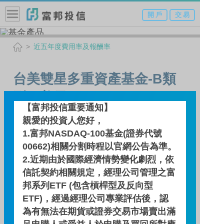
開 戶
交 易
近五年度費用率及報酬率
台美雙星多重資產基金-B類
型（美元）
【富邦投信重要通知】
(本基金有相當比重投資於非
親愛的投資人您好，
投資等級之高風險債券且配
1.富邦NASDAQ-100基金(證券代號
00662)相關分割時程以官網公告為準。
息來源可能為本金)
2.近期由於國際經濟情勢變化劇烈，依
信託契約相關規定，經理公司管理之富
近五年度費用率及報酬率
邦系列ETF (包含槓桿型及反向型
ETF)，經過經理公司專業評估後，認
年度
費用率(%)
報酬率(%)
為有無法在期貨或證券交易市場賣出滿