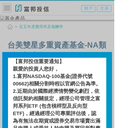
開 戶
交 易
近五年度費用率及報酬率
台美雙星多重資產基金-NA類
型（新臺幣）
【富邦投信重要通知】
(本基金有相當比重投資於非
親愛的投資人您好，
投資等級之高風險債券且配
1.富邦NASDAQ-100基金(證券代號
00662)相關分割時程以官網公告為準。
息來源可能為本金)
2.近期由於國際經濟情勢變化劇烈，依
信託契約相關規定，經理公司管理之富
近五年度費用率及報酬率
邦系列ETF (包含槓桿型及反向型
ETF)，經過經理公司專業評估後，認
年度
費用率(%)
報酬率(%)
為有無法在期貨或證券交易市場賣出滿