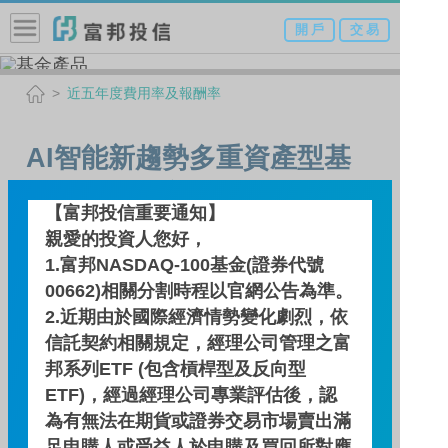
開 戶
交 易
近五年度費用率及報酬率
AI智能新趨勢多重資產型基
金-A類型（美元）
【富邦投信重要通知】
(本基金有相當比重投資於非
親愛的投資人您好，
投資等級之高風險債券)
1.富邦NASDAQ-100基金(證券代號
00662)相關分割時程以官網公告為準。
2.近期由於國際經濟情勢變化劇烈，依
近五年度費用率及報酬率
信託契約相關規定，經理公司管理之富
邦系列ETF (包含槓桿型及反向型
年度
費用率(%)
報酬率(%)
ETF)，經過經理公司專業評估後，認
為有無法在期貨或證券交易市場賣出滿
2025
2.54
39.8835
足申購人或受益人於申購及買回所對應